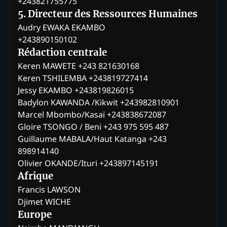
+243821755775
5. Directeur des Ressources Humaines
Audry EWAKA EKAMBO
+243890150102
Rédaction centrale
Keren MAWETE +243 821630168
Keren TSHILEMBA +243819727414
Jessy EKAMBO +243819826015
Badylon KAWANDA /Kikwit +243982810901
Marcel Mbombo/Kasaï +243838672087
Gloire TSONGO / Beni +243 975 595 487
Guillaume MABALA/Haut Katanga +243
898914140
Olivier OKANDE/Ituri +243897145191
Afrique
Francis LAWSON
Djimet WICHE
Europe