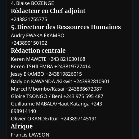
4. Blaise BOZENGE
Rédacteur en Chef adjoint
+243821755775
5. Directeur des Ressources Humaines
Audry EWAKA EKAMBO
+243890150102
Rédaction centrale
Keren MAWETE +243 821630168
Keren TSHILEMBA +243819727414
Jessy EKAMBO +243819826015
Badylon KAWANDA /Kikwit +243982810901
Marcel Mbombo/Kasaï +243838672087
Gloire TSONGO / Beni +243 975 595 487
Guillaume MABALA/Haut Katanga +243
898914140
Olivier OKANDE/Ituri +243897145191
Afrique
Francis LAWSON