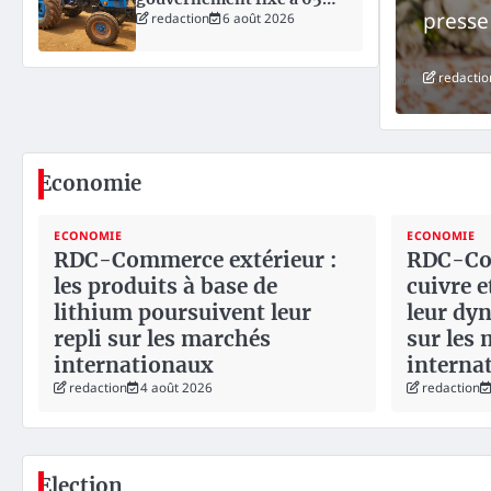
que démocratique…
presse
dollars la location d’un
redaction
6 août 2026
tracteur par hectare pour
alléger les coûts de
production agricole
redactio
Economie
ECONOMIE
ECONOMIE
RDC-Commerce extérieur :
RDC-Com
les produits à base de
cuivre e
lithium poursuivent leur
leur dy
repli sur les marchés
sur les
internationaux
interna
redaction
4 août 2026
redaction
Election