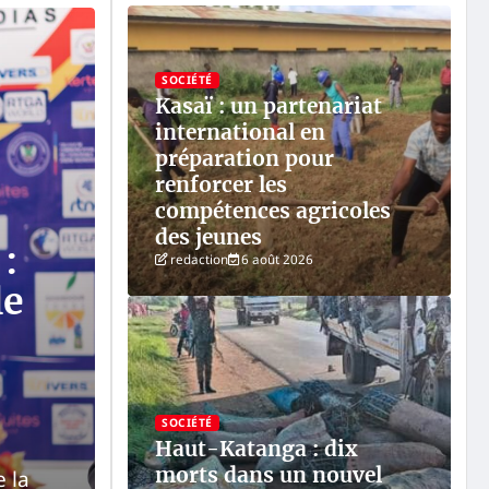
SOCIÉTÉ
Kasaï : un partenariat
international en
préparation pour
renforcer les
compétences agricoles
des jeunes
 :
redaction
6 août 2026
le
INTERNATIONAL
Sahara : la Colombie
souveraineté du Ma
Provinces du Sud
SOCIÉTÉ
Haut-Katanga : dix
morts dans un nouvel
 la
Un tournant diplomatique qui ouvre