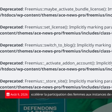
Deprecated
: Freemius::maybe_activate_bundle_license(): Im
/htdocs/wp-content/themes/ace-news-pro/freemius/inc
Deprecated
: Freemius::set_license(): Implicitly marking pa
content/themes/ace-news-pro/freemius/includes/class
Deprecated
: Freemius::switch_to_blog(): Implicitly marking
content/themes/ace-news-pro/freemius/includes/class
Deprecated
: Freemius::_activate_addon_account(): Implicit
/htdocs/wp-content/themes/ace-news-pro/freemius/inc
Deprecated
: Freemius::_store_site(): Implicitly marking pa
content/themes/ace-news-pro/freemius/includes/class
Skip
à accélérer la participation des femmes aux instances de décision
Journée 
Août 9, 2026
to
content