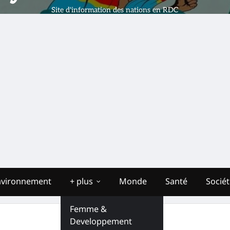
Site d'information des nations en RDC
nvironnement
+ plus
Monde
Santé
Socié
Femme &
Developpement