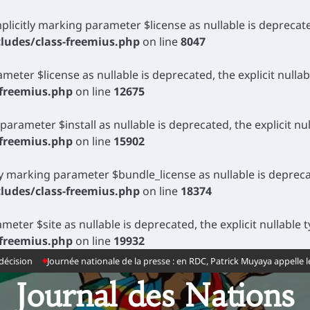
plicitly marking parameter $license as nullable is deprecate
ludes/class-freemius.php
on line
8047
rameter $license as nullable is deprecated, the explicit null
-freemius.php
on line
12675
 parameter $install as nullable is deprecated, the explicit n
-freemius.php
on line
15902
ly marking parameter $bundle_license as nullable is deprecat
ludes/class-freemius.php
on line
18374
rameter $site as nullable is deprecated, the explicit nullabl
-freemius.php
on line
19932
nationale de la presse : en RDC, Patrick Muyaya appelle les journalistes à préser
Journal des Nations