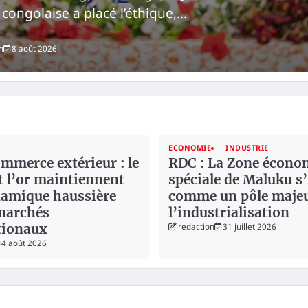
 congolaise a placé l’éthique,…
n
8 août 2026
ECONOMIE
INDUSTRIE
merce extérieur : le
RDC : La Zone écono
t l’or maintiennent
spéciale de Maluku s
namique haussière
comme un pôle majeu
 marchés
l’industrialisation
tionaux
redaction
31 juillet 2026
4 août 2026