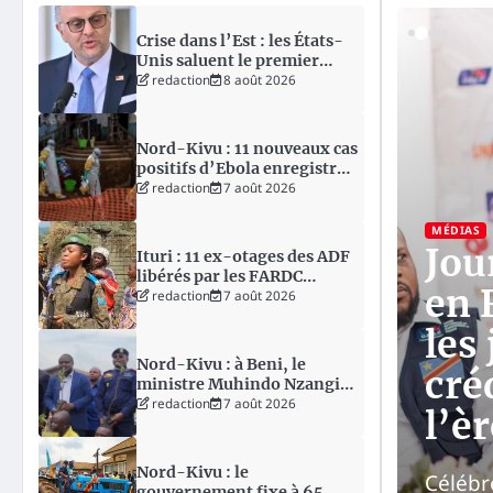
Crise dans l’Est : les États-
Unis saluent le premier
transfert de prisonniers
redaction
8 août 2026
dans le cadre du processus
de Doha
Nord-Kivu : 11 nouveaux cas
positifs d’Ebola enregistrés
ce jeudi dans six zones de
redaction
7 août 2026
santé
MÉDIAS
Jou
Ituri : 11 ex-otages des ADF
libérés par les FARDC
udith Suminwa
en 
retrouvent leurs familles à
redaction
7 août 2026
Biakato
lérer la
les
Nord-Kivu : à Beni, le
 des femmes aux
cré
ministre Muhindo Nzangi
ambitionne de faire de la
redaction
7 août 2026
décision
l’èr
RDC le premier producteur
mondial de cacao
Nord-Kivu : le
ion de la parité dans les instruments
Célébr
gouvernement fixe à 65