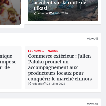
accident sur la route de
les relations entre Rabat et Bogotá…
Likasi
redaction
4 août 2026
redaction
8 août 2026
View All
ECONOMIE
NATION
mique
Commerce extérieur : Julien
’impose
Paluku promet un
r de
accompagnement aux
producteurs locaux pour
conquérir le marché chinois
redaction
28 juillet 2026
View All