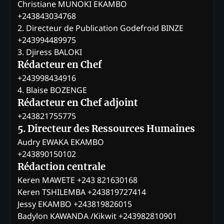
Christiane MUNOKI EKAMBO
+243843034768
2. Directeur de Publication Godefroid BINZE
+243994489975
3. Djiress BALOKI
Rédacteur en Chef
+243998434916
4. Blaise BOZENGE
Rédacteur en Chef adjoint
+243821755775
5. Directeur des Ressources Humaines
Audry EWAKA EKAMBO
+243890150102
Rédaction centrale
Keren MAWETE +243 821630168
Keren TSHILEMBA +243819727414
Jessy EKAMBO +243819826015
Badylon KAWANDA /Kikwit +243982810901