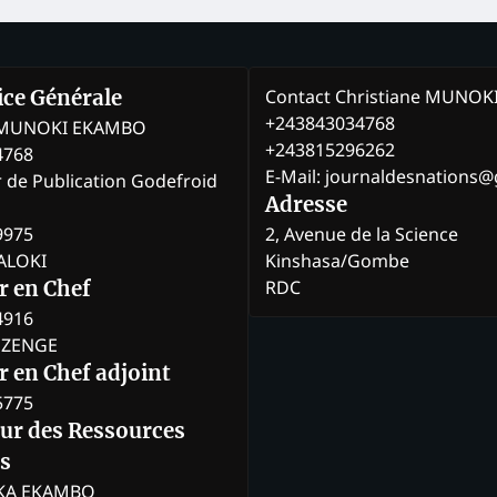
Contact Christiane MUNO
rice Générale
+243843034768
e MUNOKI EKAMBO
+243815296262
4768
E-Mail: journaldesnations
r de Publication Godefroid
Adresse
9975
2, Avenue de la Science
BALOKI
Kinshasa/Gombe
RDC
r en Chef
4916
BOZENGE
 en Chef adjoint
5775
eur des Ressources
s
KA EKAMBO