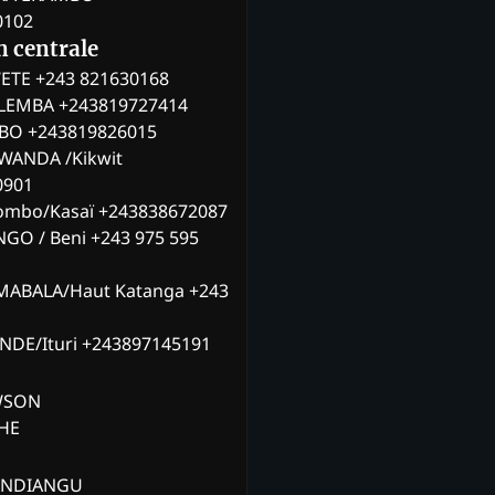
0102
n centrale
ETE +243 821630168
ILEMBA +243819727414
MBO +243819826015
WANDA /Kikwit
0901
ombo/Kasaï +243838672087
NGO / Beni +243 975 595
MABALA/Haut Katanga +243
ANDE/Ituri +243897145191
AWSON
CHE
ANDIANGU