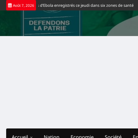
Skip
veaux cas positifs d’Ebola enregistrés ce jeudi dans six zones de santé
Sp
Août 7, 2026
to
content
Accueil
Nation
Economie
Société
E