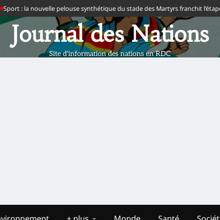
ort : la nouvelle pelouse synthétique du stade des Martyrs franchit l’étape de
Journal des Nations
Site d'information des nations en RDC
nvironnement
+ plus
Monde
Santé
Socié