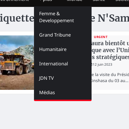
Femme &
iquette :
Antoinette N'Sa
Developpement
Grand Tribune
ECONOMIE
URGENT
La RDC aura bientôt 
Humanitaire
stratégique avec l’Un
minerais stratégique
International
redaction
12 juin 2023
A la suite de la visite du Pr
JDN TV
Macron à Kinshasa du 03 au…
Médias