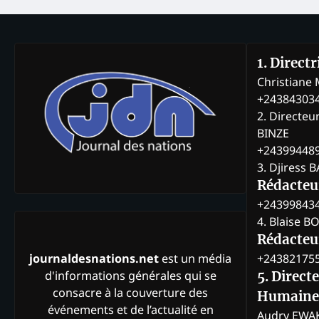
1. Direct
Christian
+24384303
2. Directeu
BINZE
+24399448
3. Djiress 
Rédacteu
+24399843
4. Blaise 
Rédacteur
+24382175
journaldesnations.net
est un média
d'informations générales qui se
5. Direct
consacre à la couverture des
Humaine
événements et de l’actualité en
Audry EWA