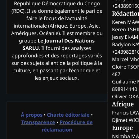
République Démocratique du Congo
+24389015
(RDC). Il se donne également le pari de
Rédactio
faire le focus de l’actualité
Keren MAW
internationale (Afrique, Europe, Asie,
Keren TSH
Amériques, Océanie). Il est membre du
Jessy EKA
groupe
Le Journal Des Nations
Badylon KA
SARLU
. Il fourni des analyses
+24398281
approfondies et des reportages variés
Marcel Mb
sur des sujets allant de la politique à la
Gloire TSO
culture, en passant par l'économie et
487
les enjeux sociaux.
Guillaume 
898914140
Olivier OK
Afrique
Francis L
À propos
•
Charte éditoriale
•
Djimet WI
Transparence
•
Procédure de
Europe
réclamation
Nsimba M