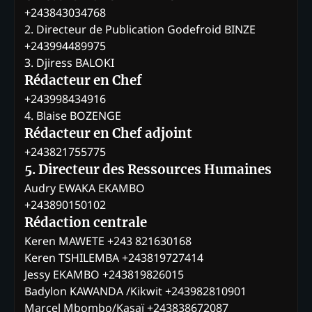
+243843034768
2. Directeur de Publication Godefroid BINZE
+243994489975
3. Djiress BALOKI
Rédacteur en Chef
+243998434916
4. Blaise BOZENGE
Rédacteur en Chef adjoint
+243821755775
5. Directeur des Ressources Humaines
Audry EWAKA EKAMBO
+243890150102
Rédaction centrale
Keren MAWETE +243 821630168
Keren TSHILEMBA +243819727414
Jessy EKAMBO +243819826015
Badylon KAWANDA /Kikwit +243982810901
Marcel Mbombo/Kasaï +243838672087