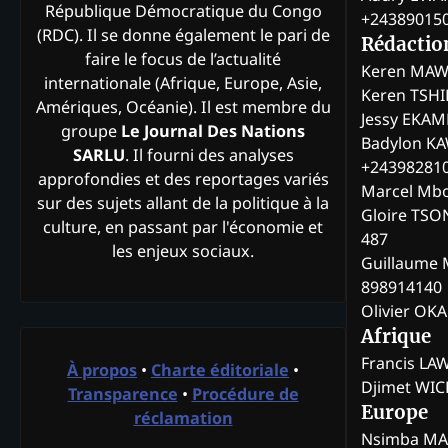
République Démocratique du Congo
+24389015
(RDC). Il se donne également le pari de
Rédactio
faire le focus de l’actualité
Keren MAW
internationale (Afrique, Europe, Asie,
Keren TSH
Amériques, Océanie). Il est membre du
Jessy EKA
groupe
Le Journal Des Nations
Badylon KA
SARLU
. Il fourni des analyses
+24398281
approfondies et des reportages variés
Marcel Mb
sur des sujets allant de la politique à la
Gloire TSO
culture, en passant par l'économie et
487
les enjeux sociaux.
Guillaume 
898914140
Olivier OK
Afrique
Francis L
À propos
•
Charte éditoriale
•
Djimet WI
Transparence
•
Procédure de
Europe
réclamation
Nsimba M