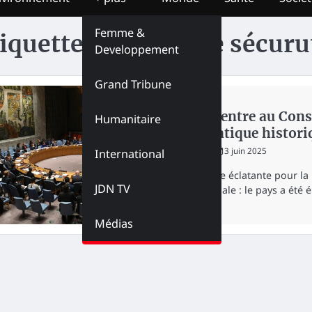
Femme &
iquette :
Conseil de sécuru
Developpement
Grand Tribune
DIPLOMATIE
La RDC entre au Conse
Humanitaire
diplomatique histori
redaction
3 juin 2025
International
Une victoire éclatante pour l
JDN TV
internationale : le pays a été 
Médias