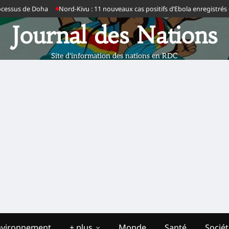
ssus de Doha
Nord-Kivu : 11 nouveaux cas positifs d’Ebola enregistrés ce j
Journal des Nations
Site d'information des nations en RDC
nvironnement
+ plus
Monde
Santé
Socié