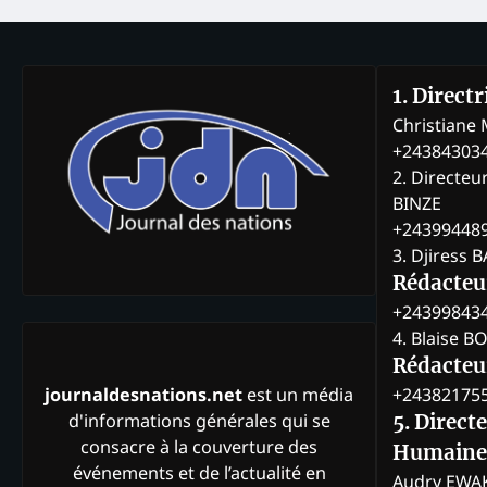
1. Direct
Christian
+24384303
2. Directeu
BINZE
+24399448
3. Djiress 
Rédacteu
+24399843
4. Blaise 
Rédacteur
+24382175
journaldesnations.net
est un média
d'informations générales qui se
5. Direct
consacre à la couverture des
Humaine
événements et de l’actualité en
Audry EWA