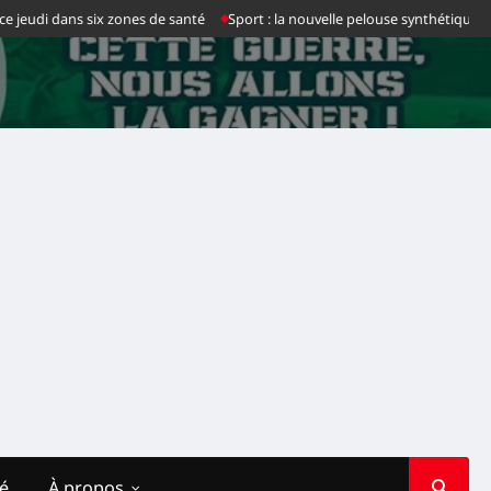
eudi dans six zones de santé
Sport : la nouvelle pelouse synthétique du sta
té
À propos