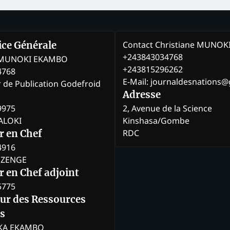
Contact Christiane MUNO
rice Générale
+243843034768
e MUNOKI EKAMBO
+243815296262
4768
E-Mail: journaldesnations
r de Publication Godefroid
Adresse
9975
2, Avenue de la Science
BALOKI
Kinshasa/Gombe
RDC
r en Chef
4916
BOZENGE
 en Chef adjoint
5775
eur des Ressources
s
KA EKAMBO