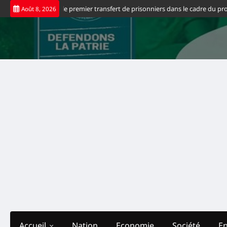
Skip
 États-Unis saluent le premier transfert de prisonniers dans le cadre du proce
Août 8, 2026
to
content
Accueil
Nation
Economie
Société
E