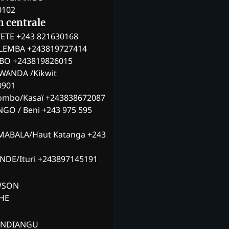
0102
n centrale
ETE +243 821630168
ILEMBA +243819727414
MBO +243819826015
WANDA /Kikwit
0901
ombo/Kasaï +243838672087
NGO / Beni +243 975 595
MABALA/Haut Katanga +243
ANDE/Ituri +243897145191
AWSON
CHE
ANDIANGU