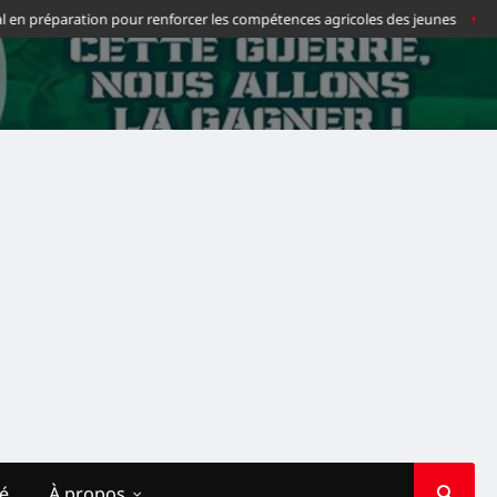
en préparation pour renforcer les compétences agricoles des jeunes
Footba
té
À propos