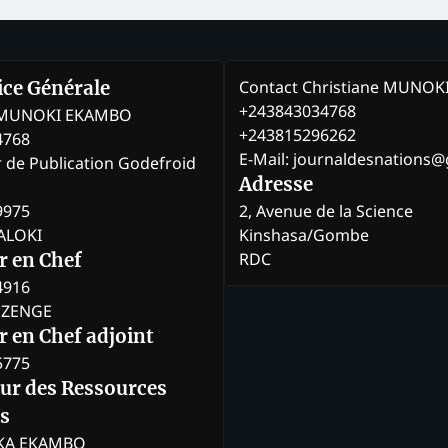
Contact Christiane MUNO
rice Générale
+243843034768
e MUNOKI EKAMBO
+243815296262
4768
E-Mail: journaldesnations
r de Publication Godefroid
Adresse
9975
2, Avenue de la Science
BALOKI
Kinshasa/Gombe
RDC
r en Chef
4916
BOZENGE
 en Chef adjoint
5775
eur des Ressources
s
KA EKAMBO