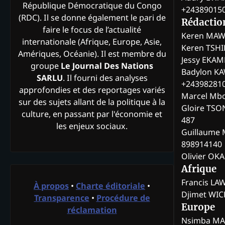
République Démocratique du Congo
+24389015
(RDC). Il se donne également le pari de
Rédactio
faire le focus de l’actualité
Keren MAW
internationale (Afrique, Europe, Asie,
Keren TSH
Amériques, Océanie). Il est membre du
Jessy EKA
groupe
Le Journal Des Nations
Badylon KA
SARLU
. Il fourni des analyses
+24398281
approfondies et des reportages variés
Marcel Mb
sur des sujets allant de la politique à la
Gloire TSO
culture, en passant par l'économie et
487
les enjeux sociaux.
Guillaume 
898914140
Olivier OK
Afrique
Francis L
À propos
•
Charte éditoriale
•
Djimet WI
Transparence
•
Procédure de
Europe
réclamation
Nsimba M