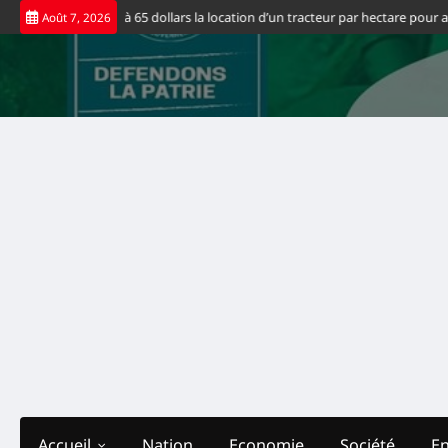
Skip
uvernement fixe à 65 dollars la location d’un tracteur par hectare pour allég
Août 7, 2026
to
content
Accueil
Nation
Economie
Société
E