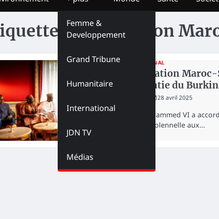
Femme &
iquette :
Coopération Mar
Developpement
Grand Tribune
INTERNATIONAL
Coopération Maroc-Sah
Humanitaire
diplomatie du Burkina
redaction
28 avril 2025
International
Le Roi Mohammed VI a accordé,
audience solennelle aux…
JDN TV
Médias