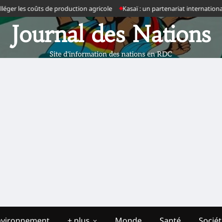
er les coûts de production agricole
Kasaï : un partenariat international 
Journal des Nations
Site d'information des nations en RDC
nvironnement
+ plus
Monde
Santé
Socié