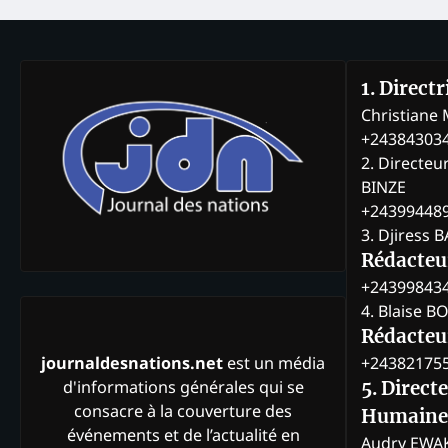
1. Direct
Christian
+24384303
2. Directeu
BINZE
+24399448
3. Djiress 
Rédacteu
+24399843
4. Blaise 
Rédacteur
+24382175
journaldesnations.net
est un média
d'informations générales qui se
5. Direct
consacre à la couverture des
Humaine
événements et de l’actualité en
Audry EWA