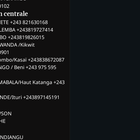
0102
n centrale
ETE +243 821630168
ILEMBA +243819727414
MBO +243819826015
WANDA /Kikwit
0901
ombo/Kasaï +243838672087
NGO / Beni +243 975 595
MABALA/Haut Katanga +243
ANDE/Ituri +243897145191
AWSON
CHE
ANDIANGU