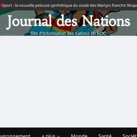
rt : la nouvelle pelouse synthétique du stade des Martyrs franchit l’étape de 
Journal des Nations
Site d'information des nations en RDC
nvironnement
+ plus
Monde
Santé
Socié