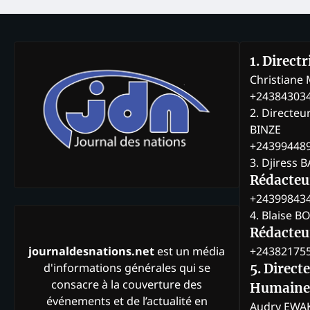
1. Direct
Christian
+24384303
2. Directeu
BINZE
+24399448
3. Djiress 
Rédacteu
+24399843
4. Blaise 
Rédacteur
+24382175
journaldesnations.net
est un média
d'informations générales qui se
5. Direct
consacre à la couverture des
Humaine
événements et de l’actualité en
Audry EWA