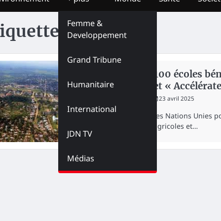
Femme &
iquette :
CRESD
Developpement
Grand Tribune
ÉDUCATION
Kasaï : 100 écoles bén
Humanitaire
du projet « Accélérate
redaction
23 avril 2025
International
Le Fonds des Nations Unies pou
d’intrants agricoles et…
JDN TV
Médias