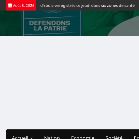
Skip
eaux cas positifs d’Ebola enregistrés ce jeudi dans six zones de santé
Spo
Août 8, 2026
to
content
Accueil
Nation
Economie
Société
E