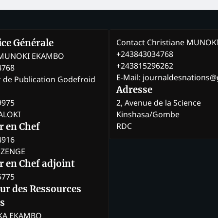
Contact Christiane MUNO
rice Générale
+243843034768
e MUNOKI EKAMBO
+243815296262
4768
E-Mail: journaldesnations
r de Publication Godefroid
Adresse
9975
2, Avenue de la Science
BALOKI
Kinshasa/Gombe
RDC
r en Chef
4916
BOZENGE
 en Chef adjoint
5775
eur des Ressources
s
KA EKAMBO