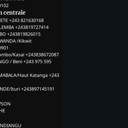
0102
n centrale
ETE +243 821630168
ILEMBA +243819727414
MBO +243819826015
WANDA /Kikwit
0901
ombo/Kasaï +243838672087
NGO / Beni +243 975 595
MABALA/Haut Katanga +243
ANDE/Ituri +243897145191
AWSON
CHE
ANDIANGU