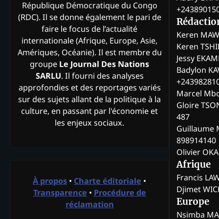
République Démocratique du Congo
+24389015
(RDC). Il se donne également le pari de
Rédactio
faire le focus de l’actualité
Keren MAW
internationale (Afrique, Europe, Asie,
Keren TSH
Amériques, Océanie). Il est membre du
Jessy EKA
groupe
Le Journal Des Nations
Badylon KA
SARLU
. Il fourni des analyses
+24398281
approfondies et des reportages variés
Marcel Mb
sur des sujets allant de la politique à la
Gloire TSO
culture, en passant par l'économie et
487
les enjeux sociaux.
Guillaume 
898914140
Olivier OK
Afrique
Francis L
À propos
•
Charte éditoriale
•
Djimet WI
Transparence
•
Procédure de
Europe
réclamation
Nsimba M