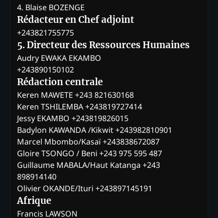
4. Blaise BOZENGE
Rédacteur en Chef adjoint
+243821755775
5. Directeur des Ressources Humaines
Audry EWAKA EKAMBO
+243890150102
Rédaction centrale
Keren MAWETE +243 821630168
Keren TSHILEMBA +243819727414
Jessy EKAMBO +243819826015
Badylon KAWANDA /Kikwit +243982810901
Marcel Mbombo/Kasaï +243838672087
Gloire TSONGO / Beni +243 975 595 487
Guillaume MABALA/Haut Katanga +243
898914140
Olivier OKANDE/Ituri +243897145191
Afrique
Francis LAWSON