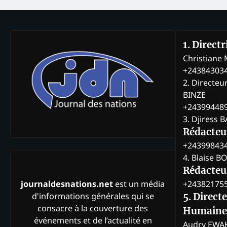
1. Direct
Christian
+24384303
2. Directeu
BINZE
+24399448
3. Djiress 
Rédacteu
+24399843
4. Blaise 
Rédacteur
+24382175
journaldesnations.net
est un média
d'informations générales qui se
5. Direct
consacre à la couverture des
Humaine
événements et de l’actualité en
Audry EWA