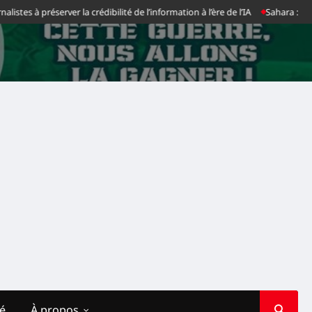
s à préserver la crédibilité de l’information à l’ère de l’IA
Sahara : la Co
té
À propos