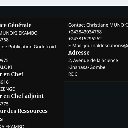
Contact Christiane MUNO
rice Générale
+243843034768
e MUNOKI EKAMBO
+243815296262
4768
E-Mail: journaldesnations
r de Publication Godefroid
Adresse
9975
2, Avenue de la Science
BALOKI
Kinshasa/Gombe
RDC
r en Chef
4916
BOZENGE
 en Chef adjoint
5775
eur des Ressources
s
KA EKAMBO