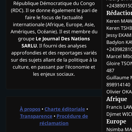
République Démocratique du Congo
+24389015
(RDC). Il se donne également le pari de
Rédactio
faire le focus de l’actualité
Keren MAW
internationale (Afrique, Europe, Asie,
Keren TSH
Amériques, Océanie). Il est membre du
Jessy EKA
groupe
Le Journal Des Nations
Badylon KA
SARLU
. Il fourni des analyses
+24398281
approfondies et des reportages variés
Marcel Mb
sur des sujets allant de la politique à la
Gloire TSO
culture, en passant par l'économie et
487
les enjeux sociaux.
Guillaume 
898914140
Olivier OK
Afrique
Francis L
À propos
•
Charte éditoriale
•
Djimet WI
Transparence
•
Procédure de
Europe
réclamation
Nsimba M