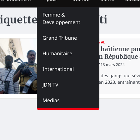
Femme &
iquette :
Exode Haïti
Developpement
Grand Tribune
INTERNATIONAL
La crise haïtienne pou
Humanitaire
fuient en République
redaction
13 mars 2024
International
La violence des gangs qui sévit
alarmants en 2023, entraînant
JDN TV
Médias