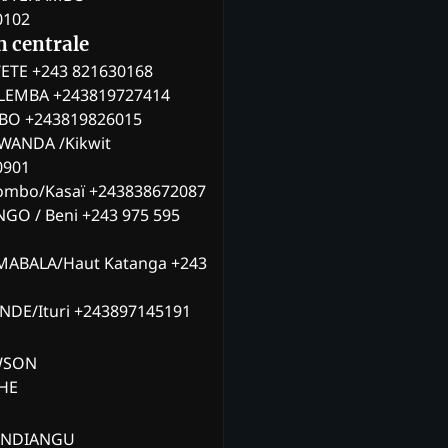
0102
n centrale
ETE +243 821630168
ILEMBA +243819727414
MBO +243819826015
WANDA /Kikwit
0901
ombo/Kasaï +243838672087
NGO / Beni +243 975 595
MABALA/Haut Katanga +243
ANDE/Ituri +243897145191
AWSON
CHE
ANDIANGU