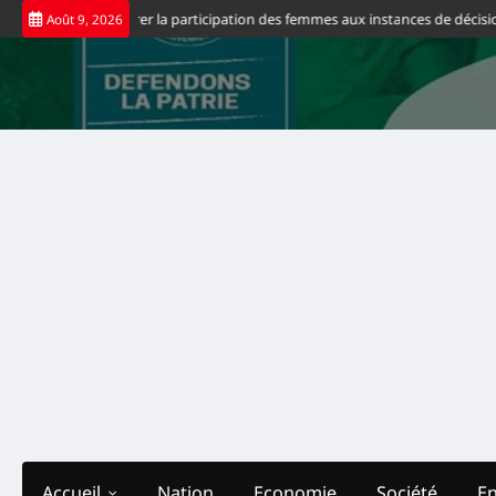
Skip
a appelle à accélérer la participation des femmes aux instances de décision
Août 9, 2026
to
content
Accueil
Nation
Economie
Société
E