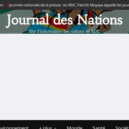
Journée nationale de la presse : en RDC, Patrick Muyaya appelle les journaliste
Journal des Nations
Site d'information des nations en RDC
nvironnement
+ plus
Monde
Santé
Socié