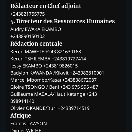
Rédacteur en Chef adjoint
+243821755775
5. Directeur des Ressources Humaines
Audry EWAKA EKAMBO
+243890150102
Rédaction centrale
Keren MAWETE +243 821630168
Keren TSHILEMBA +243819727414
Jessy EKAMBO +243819826015
Badylon KAWANDA /Kikwit +243982810901
Marcel Mbombo/Kasaï +243838672087
Gloire TSONGO / Beni +243 975 595 487
Guillaume MABALA/Haut Katanga +243
898914140
Olivier OKANDE/Ituri +243897145191
Afrique
Francis LAWSON
Djimet WICHE