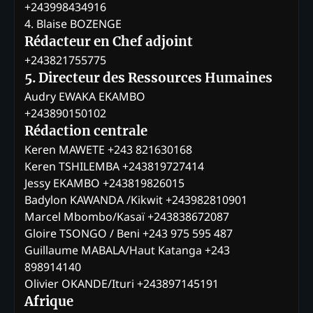
+243998434916
4. Blaise BOZENGE
Rédacteur en Chef adjoint
+243821755775
5. Directeur des Ressources Humaines
Audry EWAKA EKAMBO
+243890150102
Rédaction centrale
Keren MAWETE +243 821630168
Keren TSHILEMBA +243819727414
Jessy EKAMBO +243819826015
Badylon KAWANDA /Kikwit +243982810901
Marcel Mbombo/Kasaï +243838672087
Gloire TSONGO / Beni +243 975 595 487
Guillaume MABALA/Haut Katanga +243
898914140
Olivier OKANDE/Ituri +243897145191
Afrique