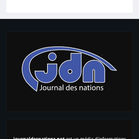
journaldesnations.net
est un média d'informations