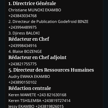
1. Directrice Générale
Christiane MUNOKI EKAMBO
+243843034768
2. Directeur de Publication Godefroid BINZE
+243994489975
3. Djiress BALOKI
Rédacteur en Chef
+243998434916
4. Blaise BOZENGE
Rédacteur en Chef adjoint
+243821755775
5. Directeur des Ressources Humaines
Audry EWAKA EKAMBO
+243890150102
Rédaction centrale
Keren MAWETE +243 821630168
Keren TSHILEMBA +243819727414
Jessy EKAMBO +243819826015