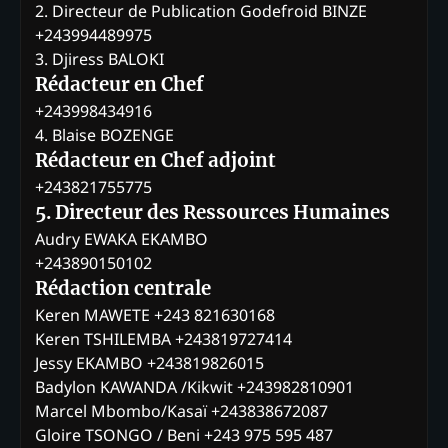
2. Directeur de Publication Godefroid BINZE
+243994489975
3. Djiress BALOKI
Rédacteur en Chef
+243998434916
4. Blaise BOZENGE
Rédacteur en Chef adjoint
+243821755775
5. Directeur des Ressources Humaines
Audry EWAKA EKAMBO
+243890150102
Rédaction centrale
Keren MAWETE +243 821630168
Keren TSHILEMBA +243819727414
Jessy EKAMBO +243819826015
Badylon KAWANDA /Kikwit +243982810901
Marcel Mbombo/Kasaï +243838672087
Gloire TSONGO / Beni +243 975 595 487