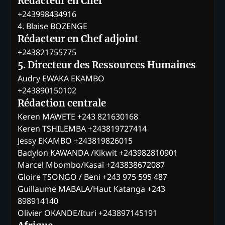
Rédacteur en Chef
+243998434916
4. Blaise BOZENGE
Rédacteur en Chef adjoint
+243821755775
5. Directeur des Ressources Humaines
Audry EWAKA EKAMBO
+243890150102
Rédaction centrale
Keren MAWETE +243 821630168
Keren TSHILEMBA +243819727414
Jessy EKAMBO +243819826015
Badylon KAWANDA /Kikwit +243982810901
Marcel Mbombo/Kasaï +243838672087
Gloire TSONGO / Beni +243 975 595 487
Guillaume MABALA/Haut Katanga +243
898914140
Olivier OKANDE/Ituri +243897145191