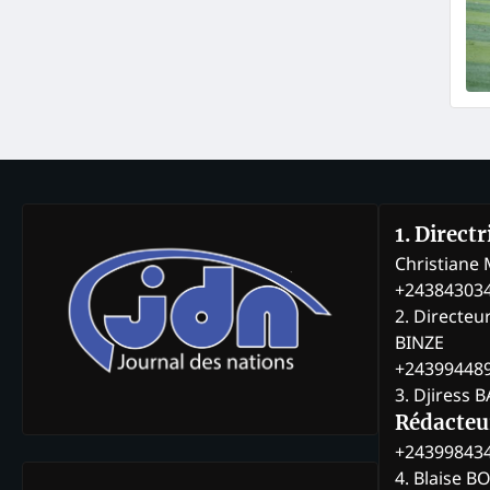
1. Direct
Christian
+24384303
2. Directeu
BINZE
+24399448
3. Djiress 
Rédacteu
+24399843
4. Blaise 