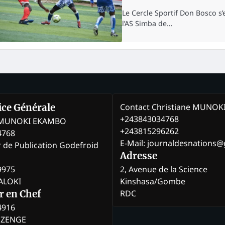
Le Cercle Sportif Don Bosco s’e
l’AS Simba de…
Contact Christiane MUNO
rice Générale
+243843034768
e MUNOKI EKAMBO
+243815296262
4768
E-Mail: journaldesnations
r de Publication Godefroid
Adresse
9975
2, Avenue de la Science
BALOKI
Kinshasa/Gombe
RDC
r en Chef
4916
BOZENGE