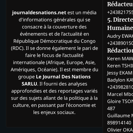
Rédacteur
+24382175
journaldesnations.net
est un média
d'informations générales qui se
5. Direct
consacre à la couverture des
Humaine
événements et de l’actualité en
Audry EWA
République Démocratique du Congo
+24389015
(RDC). Il se donne également le pari de
Rédactio
faire le focus de l’actualité
Keren MAW
internationale (Afrique, Europe, Asie,
Keren TSH
Amériques, Océanie). Il est membre du
Jessy EKA
groupe
Le Journal Des Nations
Badylon KA
SARLU
. Il fourni des analyses
+24398281
approfondies et des reportages variés
Marcel Mb
sur des sujets allant de la politique à la
Gloire TSO
culture, en passant par l'économie et
487
les enjeux sociaux.
Guillaume 
898914140
Olivier OK