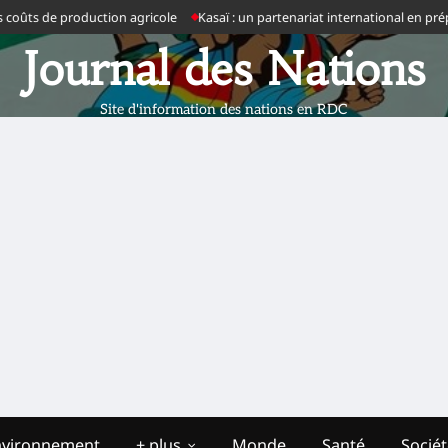
ts de production agricole
Kasaï : un partenariat international en prépara
Journal des Nations
Site d'information des nations en RDC
nvironnement
+ plus
Monde
Santé
Socié