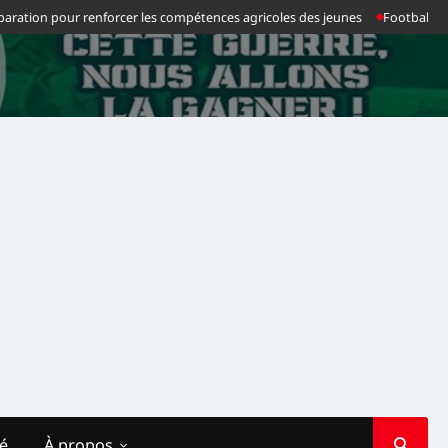
tion pour renforcer les compétences agricoles des jeunes
Football : Chanc
té
À propos