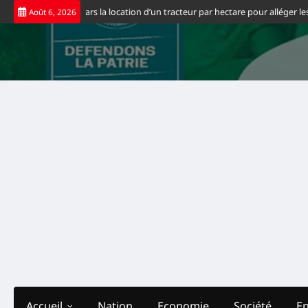
Skip
 fixe à 65 dollars la location d’un tracteur par hectare pour alléger les coû
Août 6, 2026
to
content
Accueil
Nation
Economie
Société
E