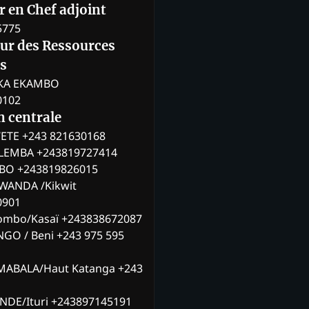
 en Chef adjoint
5775
eur des Ressources
s
KA EKAMBO
0102
n centrale
ETE +243 821630168
ILEMBA +243819727414
MBO +243819826015
WANDA /Kikwit
0901
ombo/Kasaï +243838672087
NGO / Beni +243 975 595
MABALA/Haut Katanga +243
ANDE/Ituri +243897145191