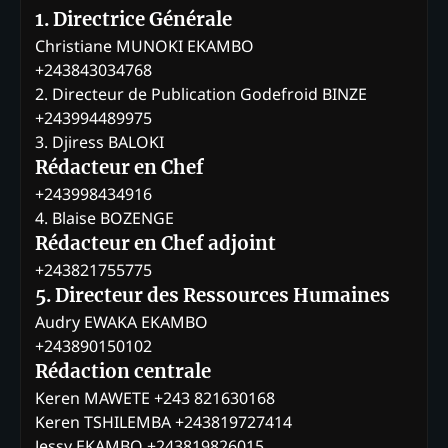
1. Directrice Générale
Christiane MUNOKI EKAMBO
+243843034768
2. Directeur de Publication Godefroid BINZE
+243994489975
3. Djiress BALOKI
Rédacteur en Chef
+243998434916
4. Blaise BOZENGE
Rédacteur en Chef adjoint
+243821755775
5. Directeur des Ressources Humaines
Audry EWAKA EKAMBO
+243890150102
Rédaction centrale
Keren MAWETE +243 821630168
Keren TSHILEMBA +243819727414
Jessy EKAMBO +243819826015