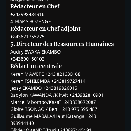
Rédacteur en Chef
+243998434916
4. Blaise BOZENGE
Rédacteur en Chef adjoint
+243821755775
5. Directeur des Ressources Humaines
Audry EWAKA EKAMBO
+243890150102
Rédaction centrale
Keren MAWETE +243 821630168
Keren TSHILEMBA +243819727414
Jessy EKAMBO +243819826015
Badylon KAWANDA /Kikwit +243982810901
Marcel Mbombo/Kasaï +243838672087
Gloire TSONGO / Beni +243 975 595 487
Guillaume MABALA/Haut Katanga +243
898914140
Olivier OKANDE/Ituri +243897145191