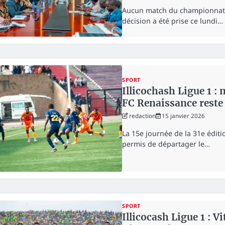
Aucun match du championnat na
décision a été prise ce lundi…
SPORT
Illicochash Ligue 1 : 
FC Renaissance reste 
redaction
15 janvier 2026
La 15e journée de la 31e éditi
permis de départager le…
SPORT
Illicocash Ligue 1 : V