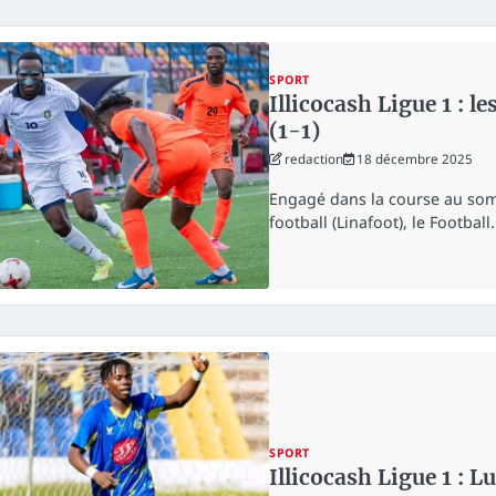
SPORT
Illicocash Ligue 1 : l
(1-1)
redaction
18 décembre 2025
Engagé dans la course au som
football (Linafoot), le Football
SPORT
Illicocash Ligue 1 : 