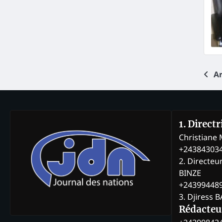
Na
Ar
de
art
1. Direct
Christian
+24384303
2. Directeu
BINZE
+24399448
3. Djiress 
Rédacteu