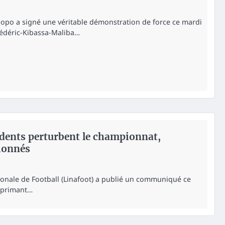
upopo a signé une véritable démonstration de force ce mardi
édéric-Kibassa-Maliba…
idents perturbent le championnat,
tionnés
tionale de Football (Linafoot) a publié un communiqué ce
xprimant…