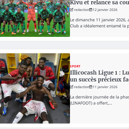
Kivu et relance sa co
redaction
12 janvier 2026
Le dimanche 11 janvier 2026, a
Club a idéalement entamé la
SPORT
Illicocash Ligue 1 : 
un succès précieux fa
redaction
11 janvier 2026
La dernière journée de la phase
(LINAFOOT) a offert,…