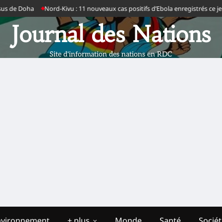
a
Nord-Kivu : 11 nouveaux cas positifs d’Ebola enregistrés ce jeudi dans s
Journal des Nations
Site d'information des nations en RDC
nvironnement
+ plus
Monde
Santé
Socié