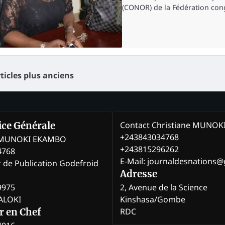
(CONOR) de la Fédération cong
vigation
ticles plus anciens
s
icles
Contact Christiane MUNO
rice Générale
+243843034768
e MUNOKI EKAMBO
+243815296262
4768
E-Mail: journaldesnations
r de Publication Godefroid
Adresse
9975
2, Avenue de la Science
BALOKI
Kinshasa/Gombe
RDC
r en Chef