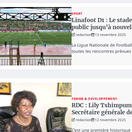
SPORT
Linafoot D1 : Le sta
public jusqu’à nouvel
redaction
13 novembre 2025
La Ligue Nationale de Footba
toutes les rencontres prévues
FEMME & DEVELOPPEMENT
RDC : Lily Tshimpu
Secrétaire générale d
redaction
12 novembre 2025
C’est une première historique