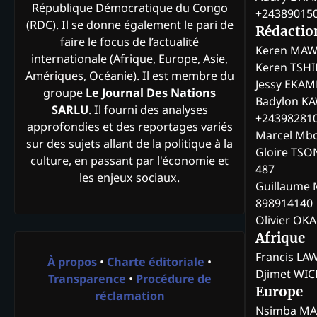
République Démocratique du Congo
+24389015
(RDC). Il se donne également le pari de
Rédactio
faire le focus de l’actualité
Keren MAW
internationale (Afrique, Europe, Asie,
Keren TSH
Amériques, Océanie). Il est membre du
Jessy EKA
groupe
Le Journal Des Nations
Badylon KA
SARLU
. Il fourni des analyses
+24398281
approfondies et des reportages variés
Marcel Mb
sur des sujets allant de la politique à la
Gloire TSO
culture, en passant par l'économie et
487
les enjeux sociaux.
Guillaume 
898914140
Olivier OK
Afrique
Francis L
À propos
•
Charte éditoriale
•
Djimet WI
Transparence
•
Procédure de
Europe
réclamation
Nsimba M