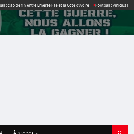
: clap de fin entre Emerse Faé et la Côte d’Ivoire
Football : Vinicius Jr dit
té
À propos