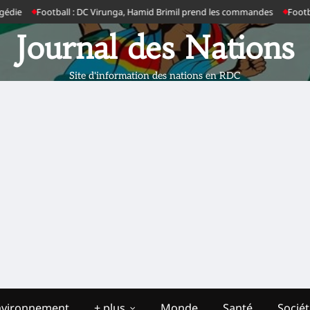
ie
Football : DC Virunga, Hamid Brimil prend les commandes
Football 
Journal des Nations
Site d'information des nations en RDC
nvironnement
+ plus
Monde
Santé
Socié