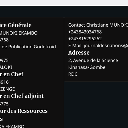
Contact Christiane MUNO
rice Générale
+243843034768
e MUNOKI EKAMBO
+243815296262
4768
E-Mail: journaldesnations
r de Publication Godefroid
Adresse
9975
2, Avenue de la Science
BALOKI
Kinshasa/Gombe
RDC
r en Chef
4916
BOZENGE
 en Chef adjoint
5775
eur des Ressources
s
KA EKAMBO