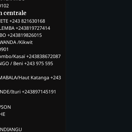
0102
n centrale
ETE +243 821630168
ILEMBA +243819727414
MBO +243819826015
WANDA /Kikwit
0901
ombo/Kasaï +243838672087
NGO / Beni +243 975 595
MABALA/Haut Katanga +243
ANDE/Ituri +243897145191
AWSON
CHE
ANDIANGU