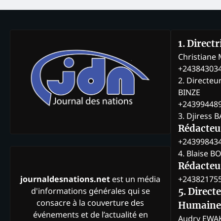
1. Direct
Christian
+24384303
2. Directeu
BINZE
+24399448
3. Djiress 
Rédacteu
+24399843
4. Blaise 
Rédacteur
+24382175
journaldesnations.net
est un média
d'informations générales qui se
5. Direct
consacre à la couverture des
Humaine
événements et de l’actualité en
Audry EWA