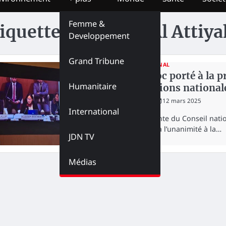
Femme &
iquette :
Maryam Al Attiya
Developpement
Grand Tribune
INTERNATIONAL
Le Maroc porté à la p
Humanitaire
institutions nationa
redaction
12 mars 2025
International
La présidente du Conseil nat
a été élue à l’unanimité à la…
JDN TV
Médias