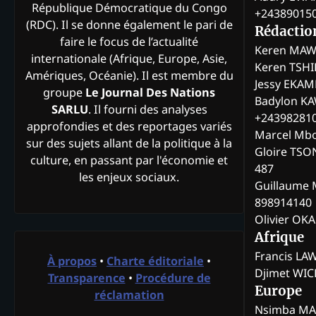
République Démocratique du Congo
+24389015
(RDC). Il se donne également le pari de
Rédactio
faire le focus de l’actualité
Keren MAW
internationale (Afrique, Europe, Asie,
Keren TSH
Amériques, Océanie). Il est membre du
Jessy EKA
groupe
Le Journal Des Nations
Badylon KA
SARLU
. Il fourni des analyses
+24398281
approfondies et des reportages variés
Marcel Mb
sur des sujets allant de la politique à la
Gloire TSO
culture, en passant par l'économie et
487
les enjeux sociaux.
Guillaume 
898914140
Olivier OK
Afrique
Francis L
À propos
•
Charte éditoriale
•
Djimet WI
Transparence
•
Procédure de
Europe
réclamation
Nsimba M