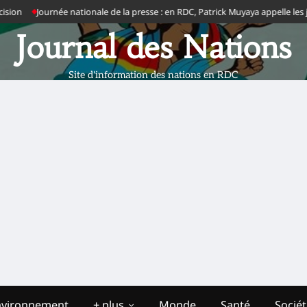
n
Journée nationale de la presse : en RDC, Patrick Muyaya appelle les journali
Journal des Nations
Site d'information des nations en RDC
nvironnement
+ plus
Monde
Santé
Socié