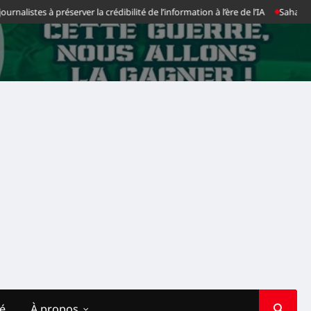
stes à préserver la crédibilité de l’information à l’ère de l’IA
Sahara : la 
té
À propos