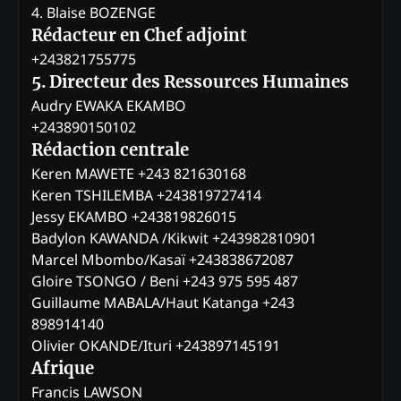
4. Blaise BOZENGE
Rédacteur en Chef adjoint
+243821755775
5. Directeur des Ressources Humaines
Audry EWAKA EKAMBO
+243890150102
Rédaction centrale
Keren MAWETE +243 821630168
Keren TSHILEMBA +243819727414
Jessy EKAMBO +243819826015
Badylon KAWANDA /Kikwit +243982810901
Marcel Mbombo/Kasaï +243838672087
Gloire TSONGO / Beni +243 975 595 487
Guillaume MABALA/Haut Katanga +243
898914140
Olivier OKANDE/Ituri +243897145191
Afrique
Francis LAWSON