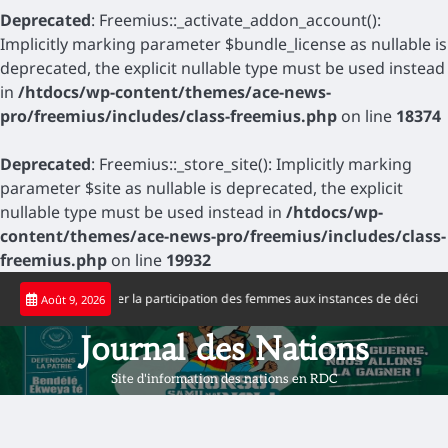
Deprecated
: Freemius::_activate_addon_account():
Implicitly marking parameter $bundle_license as nullable is
deprecated, the explicit nullable type must be used instead
in
/htdocs/wp-content/themes/ace-news-
pro/freemius/includes/class-freemius.php
on line
18374
Deprecated
: Freemius::_store_site(): Implicitly marking
parameter $site as nullable is deprecated, the explicit
nullable type must be used instead in
/htdocs/wp-
content/themes/ace-news-pro/freemius/includes/class-
freemius.php
on line
19932
Skip
ppelle à accélérer la participation des femmes aux instances de décision
Jo
Août 9, 2026
to
content
Journal des Nations
Site d'information des nations en RDC