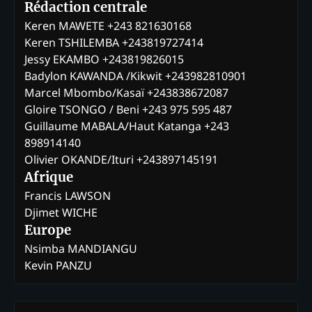
Rédaction centrale
Keren MAWETE +243 821630168
Keren TSHILEMBA +243819727414
Jessy EKAMBO +243819826015
Badylon KAWANDA /Kikwit +243982810901
Marcel Mbombo/Kasaï +243838672087
Gloire TSONGO / Beni +243 975 595 487
Guillaume MABALA/Haut Katanga +243
898914140
Olivier OKANDE/Ituri +243897145191
Afrique
Francis LAWSON
Djimet WICHE
Europe
Nsimba MANDIANGU
Kevin PANZU