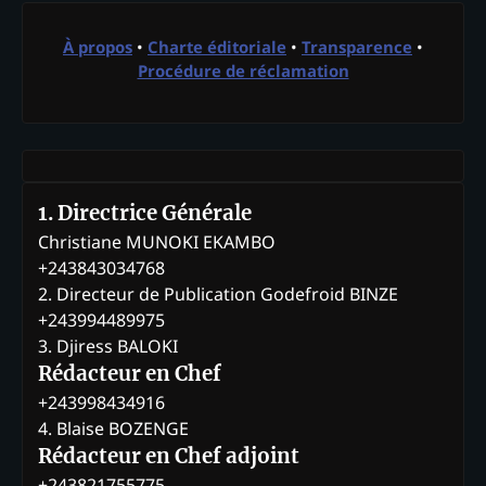
À propos
•
Charte éditoriale
•
Transparence
•
Procédure de réclamation
1. Directrice Générale
Christiane MUNOKI EKAMBO
+243843034768
2. Directeur de Publication Godefroid BINZE
+243994489975
3. Djiress BALOKI
Rédacteur en Chef
+243998434916
4. Blaise BOZENGE
Rédacteur en Chef adjoint
+243821755775