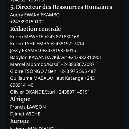
5. Directeur des Ressources Humaines
Audry EWAKA EKAMBO
+243890150102
Rédaction centrale
Keren MAWETE +243 821630168
Keren TSHILEMBA +243819727414
Jessy EKAMBO +243819826015
Badylon KAWANDA /Kikwit +243982810901
Marcel Mbombo/Kasaï +243838672087
Gloire TSONGO / Beni +243 975 595 487
Guillaume MABALA/Haut Katanga +243
898914140
Olivier OKANDE/Ituri +243897145191
Afrique
Francis LAWSON
Djimet WICHE
Europe
Nsimba MANDIANGU