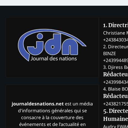
1. Direct
Christian
+24384303
2. Directeu
BINZE
+24399448
3. Djiress 
Rédacteu
+24399843
4. Blaise 
Rédacteur
+24382175
journaldesnations.net
est un média
d'informations générales qui se
5. Direct
consacre à la couverture des
Humaine
événements et de l’actualité en
Audry EWA