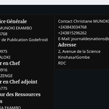
Contact Christiane MUNO
rice Générale
+243843034768
e MUNOKI EKAMBO
+243815296262
4768
E-Mail: journaldesnations
r de Publication Godefroid
Adresse
9975
2, Avenue de la Science
BALOKI
Kinshasa/Gombe
RDC
r en Chef
4916
BOZENGE
 en Chef adjoint
5775
eur des Ressources
s
KA EKAMBO