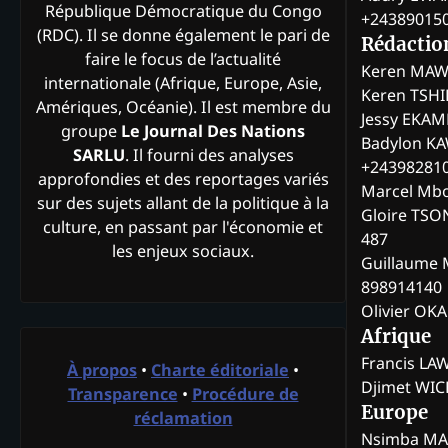
République Démocratique du Congo
+24389015
(RDC). Il se donne également le pari de
Rédactio
faire le focus de l’actualité
Keren MAW
internationale (Afrique, Europe, Asie,
Keren TSH
Amériques, Océanie). Il est membre du
Jessy EKA
groupe
Le Journal Des Nations
Badylon KA
SARLU
. Il fourni des analyses
+24398281
approfondies et des reportages variés
Marcel Mb
sur des sujets allant de la politique à la
Gloire TSO
culture, en passant par l'économie et
487
les enjeux sociaux.
Guillaume 
898914140
Olivier OK
Afrique
Francis L
À propos
•
Charte éditoriale
•
Djimet WI
Transparence
•
Procédure de
Europe
réclamation
Nsimba M