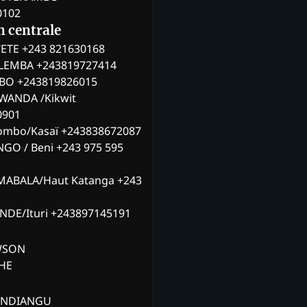
0102
n centrale
ETE +243 821630168
ILEMBA +243819727414
MBO +243819826015
WANDA /Kikwit
0901
ombo/Kasaï +243838672087
NGO / Beni +243 975 595
MABALA/Haut Katanga +243
ANDE/Ituri +243897145191
AWSON
CHE
ANDIANGU