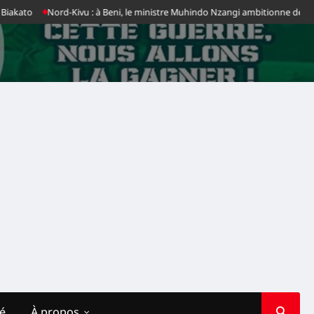
kato
Nord-Kivu : à Beni, le ministre Muhindo Nzangi ambitionne de faire 
té
À propos