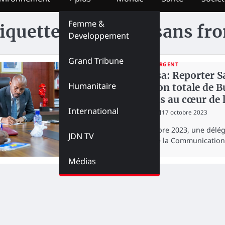
Femme &
iquette :
Reporter sans fro
Developpement
Grand Tribune
MÉDIAS
URGENT
Kinshasa: Reporter S
Humanitaire
libération totale de 
élections au cœur de 
International
redaction
17 octobre 2023
Ce 17 octobre 2023, une délég
JDN TV
Ministre de la Communication
Médias