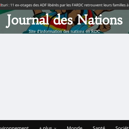
i : 11 ex-otages des ADF libérés par les FARDC retrouvent leurs familles à Bia
Journal des Nations
Site d'information des nations en RDC
nvironnement
+ plus
Monde
Santé
Socié