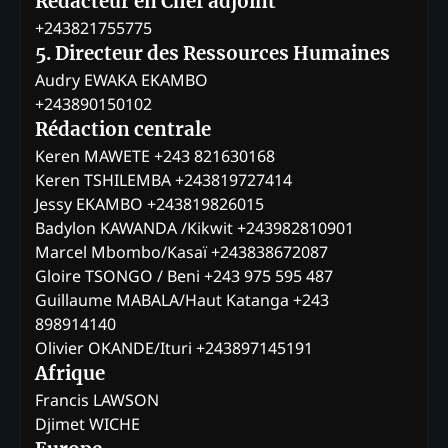
Rédacteur en Chef adjoint
+243821755775
5. Directeur des Ressources Humaines
Audry EWAKA EKAMBO
+243890150102
Rédaction centrale
Keren MAWETE +243 821630168
Keren TSHILEMBA +243819727414
Jessy EKAMBO +243819826015
Badylon KAWANDA /Kikwit +243982810901
Marcel Mbombo/Kasaï +243838672087
Gloire TSONGO / Beni +243 975 595 487
Guillaume MABALA/Haut Katanga +243
898914140
Olivier OKANDE/Ituri +243897145191
Afrique
Francis LAWSON
Djimet WICHE