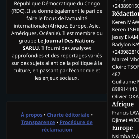
République Démocratique du Congo
+24389015
(RDC). Il se donne également le pari de
Rédactio
faire le focus de l’actualité
Keren MAW
internationale (Afrique, Europe, Asie,
Keren TSH
Amériques, Océanie). Il est membre du
Jessy EKA
groupe
Le Journal Des Nations
Badylon KA
SARLU
. Il fourni des analyses
+24398281
approfondies et des reportages variés
Marcel Mb
sur des sujets allant de la politique à la
Gloire TSO
culture, en passant par l'économie et
487
les enjeux sociaux.
Guillaume 
898914140
Olivier OK
Afrique
Francis L
À propos
•
Charte éditoriale
•
Djimet WI
Transparence
•
Procédure de
Europe
réclamation
Nsimba M