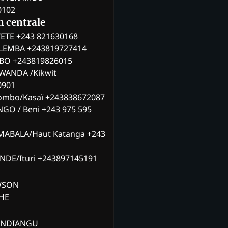
0102
n centrale
ETE +243 821630168
ILEMBA +243819727414
MBO +243819826015
WANDA /Kikwit
0901
ombo/Kasaï +243838672087
NGO / Beni +243 975 595
MABALA/Haut Katanga +243
ANDE/Ituri +243897145191
AWSON
CHE
ANDIANGU