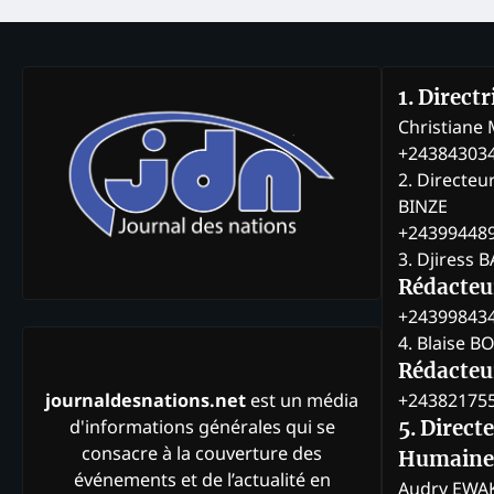
1. Direct
Christian
+24384303
2. Directeu
BINZE
+24399448
3. Djiress 
Rédacteu
+24399843
4. Blaise 
Rédacteur
+24382175
journaldesnations.net
est un média
d'informations générales qui se
5. Direct
consacre à la couverture des
Humaine
événements et de l’actualité en
Audry EWA