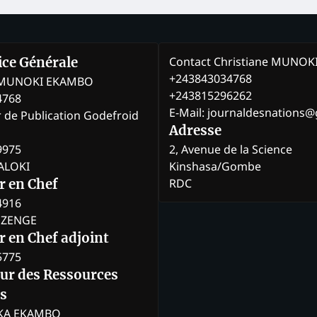
Contact Christiane MUNO
rice Générale
+243843034768
e MUNOKI EKAMBO
+243815296262
4768
E-Mail: journaldesnations
r de Publication Godefroid
Adresse
9975
2, Avenue de la Science
BALOKI
Kinshasa/Gombe
RDC
r en Chef
4916
BOZENGE
 en Chef adjoint
5775
eur des Ressources
s
KA EKAMBO