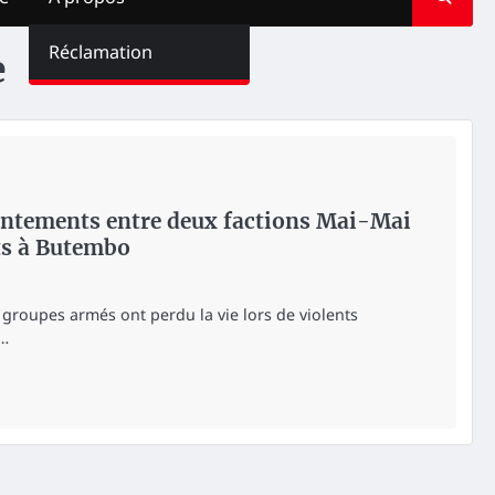
Réclamation
e
ontements entre deux factions Mai-Mai
ts à Butembo
roupes armés ont perdu la vie lors de violents
e…