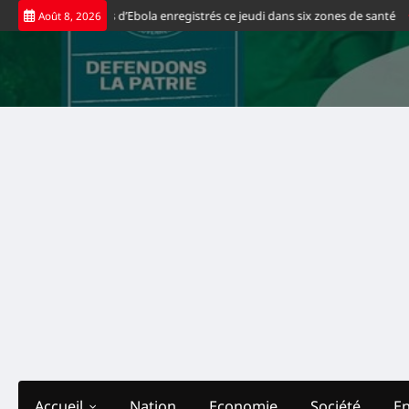
Skip
eaux cas positifs d’Ebola enregistrés ce jeudi dans six zones de santé
Spo
Août 8, 2026
to
content
Accueil
Nation
Economie
Société
E