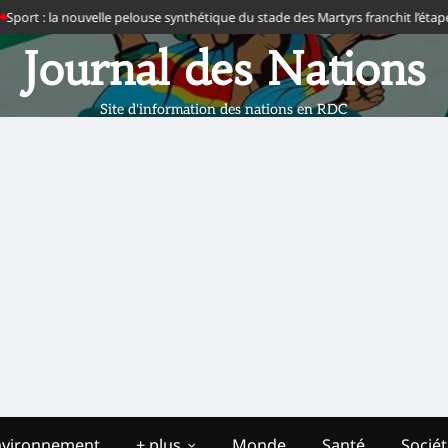
rt : la nouvelle pelouse synthétique du stade des Martyrs franchit l’étape de 
Journal des Nations
Site d'information des nations en RDC
nvironnement
+ plus
Monde
Santé
Socié