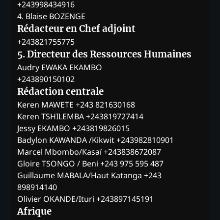
+243998434916
4. Blaise BOZENGE
Rédacteur en Chef adjoint
+243821755775
5. Directeur des Ressources Humaines
Audry EWAKA EKAMBO
+243890150102
Rédaction centrale
Keren MAWETE +243 821630168
Keren TSHILEMBA +243819727414
Jessy EKAMBO +243819826015
Badylon KAWANDA /Kikwit +243982810901
Marcel Mbombo/Kasaï +243838672087
Gloire TSONGO / Beni +243 975 595 487
Guillaume MABALA/Haut Katanga +243
898914140
Olivier OKANDE/Ituri +243897145191
Afrique