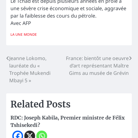
Le Tchad est depuis plusieurs années en proie à
une sévère crise économique et sociale, aggravée
par la faiblesse des cours du pétrole.
Avec AFP
LA UNE
MONDE
Navigation
Jeanne Lokomo,
France: bientôt une oeuvre
lauréate du «
d’art représentant Maître
de
Trophée Mukendi
Gims au musée de Grévin
l’article
Mbayi 5 »
Related Posts
RDC: Joseph Kabila, Premier ministre de Félix
Tshisekedi?