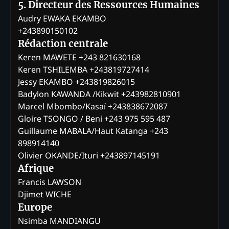
5. Directeur des Ressources Humaines
Audry EWAKA EKAMBO
+243890150102
Rédaction centrale
Keren MAWETE +243 821630168
Keren TSHILEMBA +243819727414
Jessy EKAMBO +243819826015
Badylon KAWANDA /Kikwit +243982810901
Marcel Mbombo/Kasaï +243838672087
Gloire TSONGO / Beni +243 975 595 487
Guillaume MABALA/Haut Katanga +243
898914140
Olivier OKANDE/Ituri +243897145191
Afrique
Francis LAWSON
Djimet WICHE
Europe
Nsimba MANDIANGU