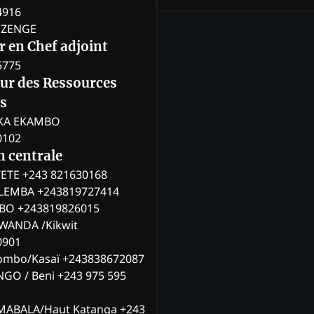
4916
BOZENGE
 en Chef adjoint
5775
eur des Ressources
s
KA EKAMBO
0102
n centrale
ETE +243 821630168
ILEMBA +243819727414
MBO +243819826015
WANDA /Kikwit
0901
ombo/Kasaï +243838672087
NGO / Beni +243 975 595
MABALA/Haut Katanga +243