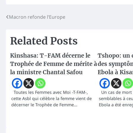
Navigation
Macron refonde l’Europe
de
Related Posts
l’article
Kinshasa: T-FAM décerne le
Tshopo: un c
Trophée de Femme de mérite à
des symptôm
la ministre Chantal Safou
Ebola à Kis
Toutes les Femmes avec Moi -T-FAM-,
Un cas de mort
cette Asbl qui célèbre la femme vient de
semblables à ceu
décerner le Trophée de Femme…
Ebola a été enre