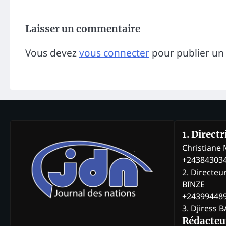
Laisser un commentaire
Vous devez
vous connecter
pour publier un
1. Direct
Christian
+24384303
2. Directeu
BINZE
+24399448
3. Djiress 
Rédacteu