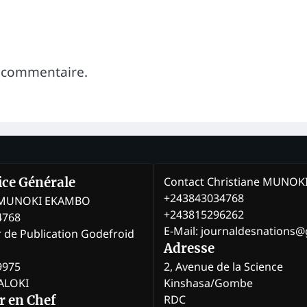
 commentaire.
Contact Christiane MUNO
rice Générale
+243843034768
e MUNOKI EKAMBO
+243815296262
4768
E-Mail: journaldesnations
r de Publication Godefroid
Adresse
9975
2, Avenue de la Science
BALOKI
Kinshasa/Gombe
RDC
r en Chef