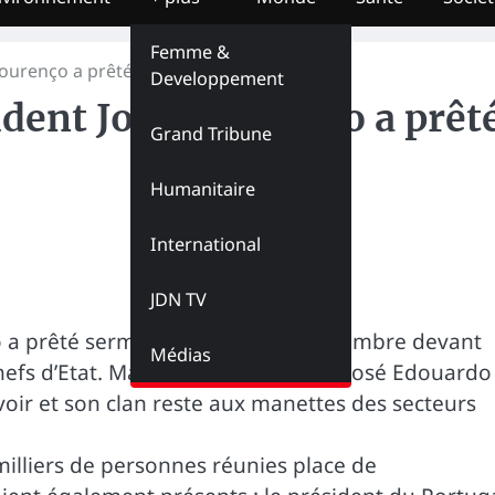
Femme &
Lourenço a prêté serment
Developpement
ident João Lourenço a prêt
Grand Tribune
Humanitaire
International
JDN TV
o a prêté serment ce mardi 26 septembre devant
Médias
hefs d’Etat. Mais son prédécesseur, José Edouardo
voir et son clan reste aux manettes des secteurs
illiers de personnes réunies place de