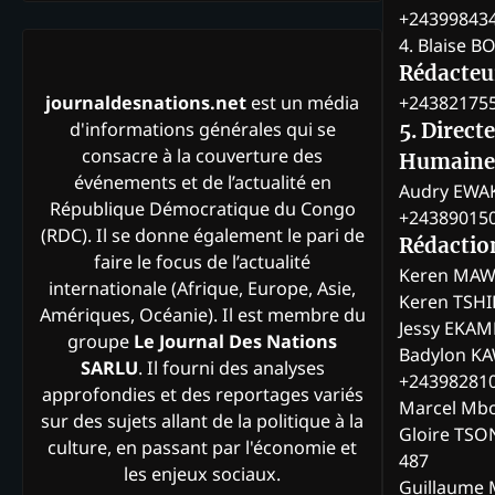
+24399843
4. Blaise 
Rédacteur
+24382175
journaldesnations.net
est un média
d'informations générales qui se
5. Direct
consacre à la couverture des
Humaine
événements et de l’actualité en
Audry EWA
République Démocratique du Congo
+24389015
(RDC). Il se donne également le pari de
Rédactio
faire le focus de l’actualité
Keren MAW
internationale (Afrique, Europe, Asie,
Keren TSH
Amériques, Océanie). Il est membre du
Jessy EKA
groupe
Le Journal Des Nations
Badylon KA
SARLU
. Il fourni des analyses
+24398281
approfondies et des reportages variés
Marcel Mb
sur des sujets allant de la politique à la
Gloire TSO
culture, en passant par l'économie et
487
les enjeux sociaux.
Guillaume 