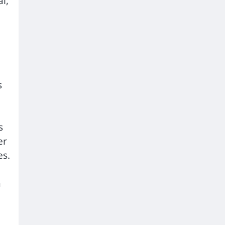
l,
s
s
er
es.
à