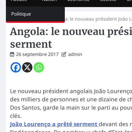
Politique
Home
La Une
Angola: le nouveau président João 
Angola: le nouveau prés
serment
26 septembre 2017
admin
Le nouveau président angolais João Lourenç
des milliers de personnes et une dizaine de c
Dos Santos, garde la main sur le parti au pou
clés.
João Lourenço a prêté serment
devant des m