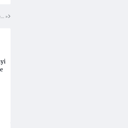
e… »
yi
e