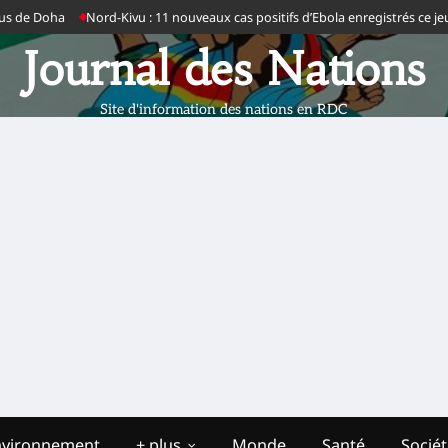
Doha
Nord-Kivu : 11 nouveaux cas positifs d’Ebola enregistrés ce jeudi dan
Journal des Nations
Site d'information des nations en RDC
nvironnement
+ plus
Monde
Santé
Socié