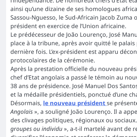
l’indépendance. De nombreux chefs d’Etat éta
ainsi qu’une dizaine de ses homologues afric
Sassou-Nguesso, le Sud-Africain Jacob Zuma 
président en exercice de l’Union africaine.
Le prédécesseur de João Lourenço, José Manue
place à la tribune, après avoir quitté le palai
dernière fois. L’ex-président est apparu déc
protocolaires de la cérémonie.
Après la prestation officielle du nouveau prés
chef d’Etat angolais a passé le témoin au no
38 ans de présidence. José Manuel Dos Santos
et la médaille présidentiels, ponctué d’une 
Désormais,
le nouveau président
se présent
Angolais
», a souligné João Lourenço. Il a appe
des clivages politiques, régionaux ou sociaux
groupes ou individu
», a-t-il martelé avant de r