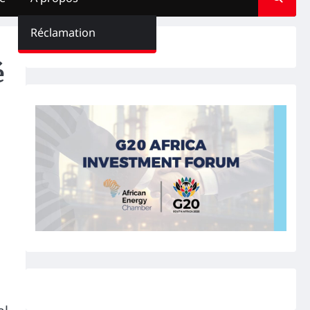
Réclamation
é