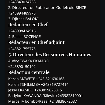
+243843034768
2. Directeur de Publication Godefroid BINZE
+243994489975
3. Djiress BALOKI
Rédacteur en Chef
+243998434916
4. Blaise BOZENGE
Rédacteur en Chef adjoint
+243821755775
5. Directeur des Ressources Humaines
Audry EWAKA EKAMBO
+243890150102
Rédaction centrale
Keren MAWETE +243 821630168
Keren TSHILEMBA +243819727414
Jessy EKAMBO +243819826015
Badylon KAWANDA /Kikwit +243982810901
Marcel Mbombo/Kasaï +243838672087