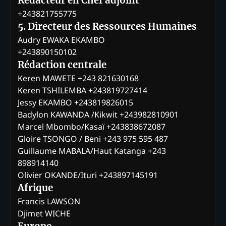
Rédacteur en Chef adjoint
+243821755775
5. Directeur des Ressources Humaines
Audry EWAKA EKAMBO
+243890150102
Rédaction centrale
Keren MAWETE +243 821630168
Keren TSHILEMBA +243819727414
Jessy EKAMBO +243819826015
Badylon KAWANDA /Kikwit +243982810901
Marcel Mbombo/Kasaï +243838672087
Gloire TSONGO / Beni +243 975 595 487
Guillaume MABALA/Haut Katanga +243
898914140
Olivier OKANDE/Ituri +243897145191
Afrique
Francis LAWSON
Djimet WICHE