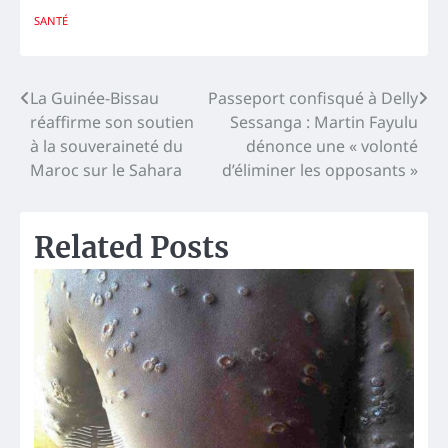
SANTÉ
Navigation
La Guinée-Bissau
Passeport confisqué à Delly
réaffirme son soutien
Sessanga : Martin Fayulu
de
à la souveraineté du
dénonce une « volonté
l’article
Maroc sur le Sahara
d’éliminer les opposants »
Related Posts