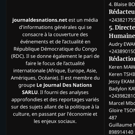
4. Blaise 
Rédacteur
+24382175
journaldesnations.net
est un média
d'informations générales qui se
5. Direct
consacre à la couverture des
Humaine
événements et de l’actualité en
Audry EWA
République Démocratique du Congo
+24389015
(RDC). Il se donne également le pari de
Rédactio
faire le focus de l’actualité
Keren MAW
internationale (Afrique, Europe, Asie,
Keren TSH
Amériques, Océanie). Il est membre du
Jessy EKA
groupe
Le Journal Des Nations
Badylon KA
SARLU
. Il fourni des analyses
+24398281
approfondies et des reportages variés
Marcel Mb
sur des sujets allant de la politique à la
Gloire TSO
culture, en passant par l'économie et
487
les enjeux sociaux.
Guillaume 
898914140