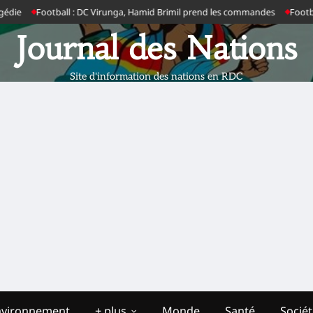
Football : DC Virunga, Hamid Brimil prend les commandes
Football : 
Journal des Nations
Site d'information des nations en RDC
nvironnement
+ plus
Monde
Santé
Socié