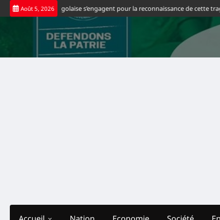
Skip
çais d’origine congolaise s’engagent pour la reconnaissance de cette tragédie
Août 5, 2026
to
content
Accueil
Nation
Economie
Société
E