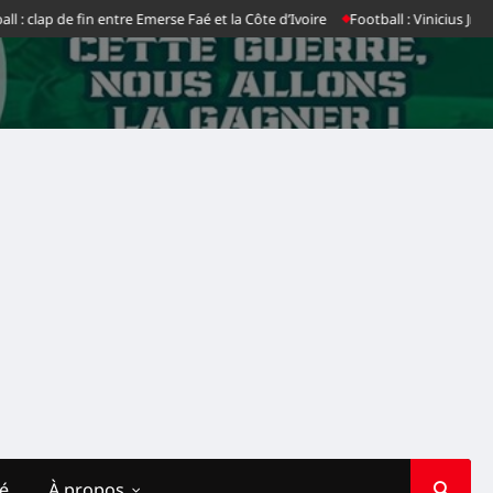
clap de fin entre Emerse Faé et la Côte d’Ivoire
Football : Vinicius Jr dit n
té
À propos