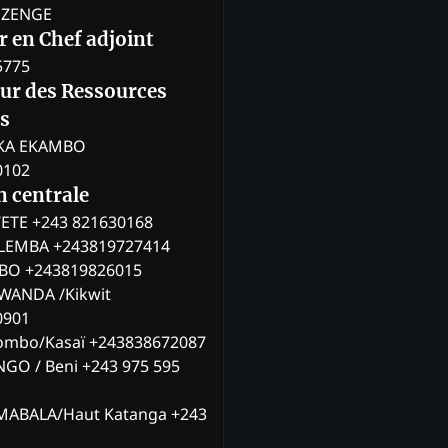
BOZENGE
 en Chef adjoint
5775
eur des Ressources
s
KA EKAMBO
0102
n centrale
ETE +243 821630168
ILEMBA +243819727414
MBO +243819826015
WANDA /Kikwit
0901
ombo/Kasaï +243838672087
NGO / Beni +243 975 595
MABALA/Haut Katanga +243