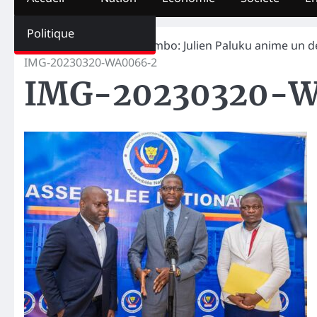
Politique
Home
Urgent
Butembo: Julien Paluku anime un dé
IMG-20230320-WA0066-2
IMG-20230320-