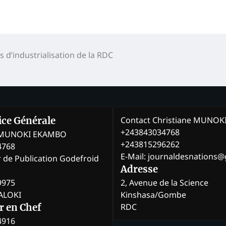
 d’industrialisation de la RDC
Contact Christiane MUNO
rice Générale
+243843034768
e MUNOKI EKAMBO
+243815296262
4768
E-Mail: journaldesnations
r de Publication Godefroid
Adresse
9975
2, Avenue de la Science
BALOKI
Kinshasa/Gombe
RDC
r en Chef
4916