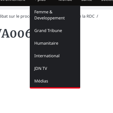
Femme &
bat sur le processus d’industrialisation de la RDC
Developpement
WA0066-2
Grand Tribune
Humanitaire
International
JDN TV
Médias