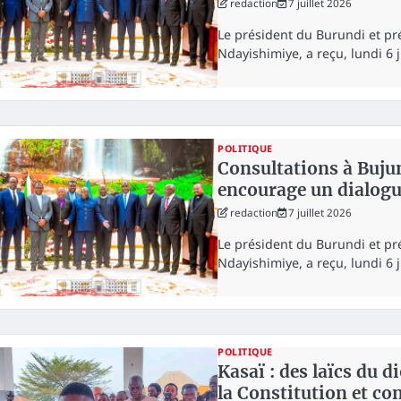
redaction
7 juillet 2026
Le président du Burundi et pré
Ndayishimiye, a reçu, lundi 6 j
POLITIQUE
Consultations à Buju
encourage un dialogu
redaction
7 juillet 2026
Le président du Burundi et pré
Ndayishimiye, a reçu, lundi 6 j
POLITIQUE
Kasaï : des laïcs du 
la Constitution et co