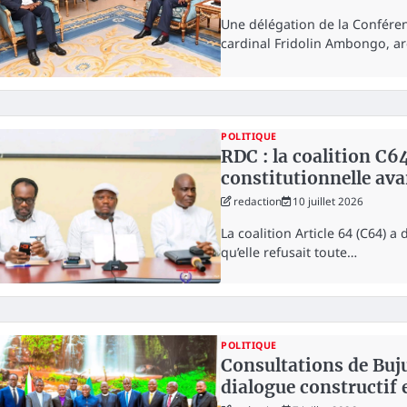
Une délégation de la Confére
cardinal Fridolin Ambongo, a
POLITIQUE
RDC : la coalition C6
constitutionnelle ava
redaction
10 juillet 2026
La coalition Article 64 (C64) a 
qu’elle refusait toute…
POLITIQUE
Consultations de Buj
dialogue constructif 