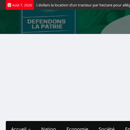
Skip
ent fixe à 65 dollars la location d’un tracteur par hectare pour alléger les c
Août 7, 2026
to
content
Accueil
Nation
Economie
Société
E