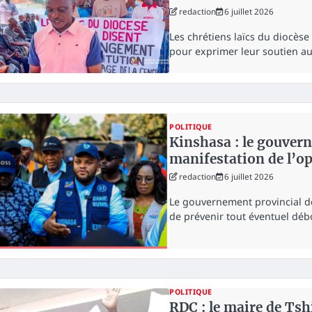
redaction
6 juillet 2026
Les chrétiens laïcs du diocès
pour exprimer leur soutien a
POLITIQUE
Kinshasa : le gouver
manifestation de l’op
redaction
6 juillet 2026
Le gouvernement provincial de
de prévenir tout éventuel dé
POLITIQUE
RDC : le maire de Tsh