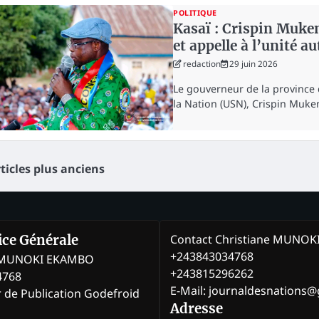
POLITIQUE
Kasaï : Crispin Muken
et appelle à l’unité a
redaction
29 juin 2026
Le gouverneur de la province 
la Nation (USN), Crispin Muk
vigation
ticles plus anciens
s
icles
Contact Christiane MUNO
rice Générale
+243843034768
e MUNOKI EKAMBO
+243815296262
4768
E-Mail: journaldesnations
r de Publication Godefroid
Adresse