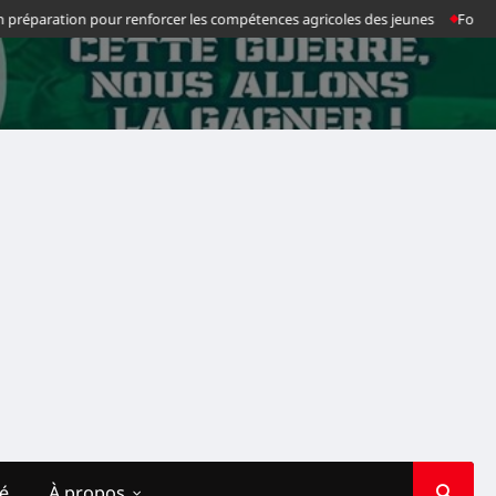
ration pour renforcer les compétences agricoles des jeunes
Football : Cha
té
À propos