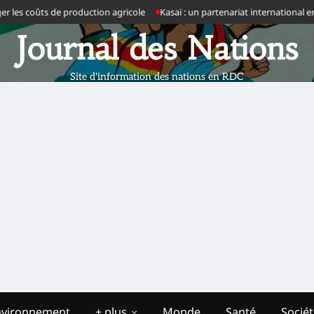
oûts de production agricole
Kasaï : un partenariat international en prépa
Journal des Nations
Site d'information des nations en RDC
nvironnement
+ plus
Monde
Santé
Socié