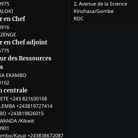
9975
2, Avenue de la Science
BALOKI
Kinshasa/Gombe
RDC
r en Chef
4916
BOZENGE
 en Chef adjoint
5775
eur des Ressources
s
KA EKAMBO
0102
n centrale
ETE +243 821630168
ILEMBA +243819727414
MBO +243819826015
WANDA /Kikwit
0901
ombo/Kasaï +243838672087