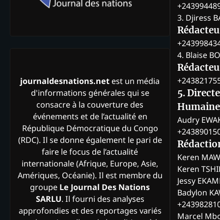
+24399448
3. Djiress 
Rédacteu
+24399843
4. Blaise 
Rédacteur
+24382175
journaldesnations.net
est un média
d'informations générales qui se
5. Direct
consacre à la couverture des
Humaine
événements et de l’actualité en
Audry EWA
République Démocratique du Congo
+24389015
(RDC). Il se donne également le pari de
Rédactio
faire le focus de l’actualité
Keren MAW
internationale (Afrique, Europe, Asie,
Keren TSH
Amériques, Océanie). Il est membre du
Jessy EKA
groupe
Le Journal Des Nations
Badylon KA
SARLU
. Il fourni des analyses
+24398281
approfondies et des reportages variés
Marcel Mb