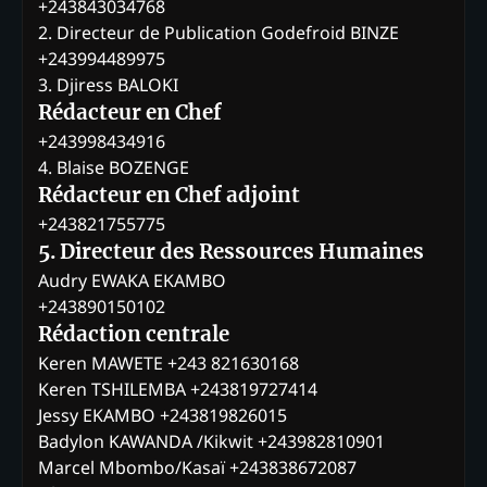
+243843034768
2. Directeur de Publication Godefroid BINZE
+243994489975
3. Djiress BALOKI
Rédacteur en Chef
+243998434916
4. Blaise BOZENGE
Rédacteur en Chef adjoint
+243821755775
5. Directeur des Ressources Humaines
Audry EWAKA EKAMBO
+243890150102
Rédaction centrale
Keren MAWETE +243 821630168
Keren TSHILEMBA +243819727414
Jessy EKAMBO +243819826015
Badylon KAWANDA /Kikwit +243982810901
Marcel Mbombo/Kasaï +243838672087