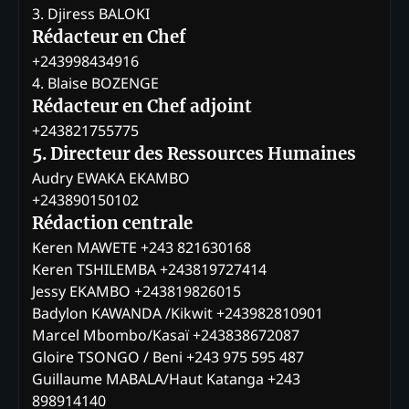
3. Djiress BALOKI
Rédacteur en Chef
+243998434916
4. Blaise BOZENGE
Rédacteur en Chef adjoint
+243821755775
5. Directeur des Ressources Humaines
Audry EWAKA EKAMBO
+243890150102
Rédaction centrale
Keren MAWETE +243 821630168
Keren TSHILEMBA +243819727414
Jessy EKAMBO +243819826015
Badylon KAWANDA /Kikwit +243982810901
Marcel Mbombo/Kasaï +243838672087
Gloire TSONGO / Beni +243 975 595 487
Guillaume MABALA/Haut Katanga +243
898914140