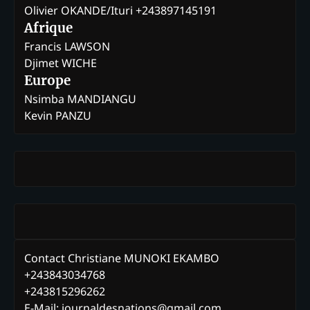
Olivier OKANDE/Ituri +243897145191
Afrique
Francis LAWSON
Djimet WICHE
Europe
Nsimba MANDIANGU
Kevin PANZU
Contact Christiane MUNOKI EKAMBO
+243843034768
+243815296262
E-Mail: journaldesnations@gmail.com