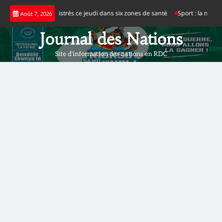
Skip
ola enregistrés ce jeudi dans six zones de santé
Sport : la nouvelle pelouse
Août 7, 2026
to
content
Journal des Nations
Site d'information des nations en RDC