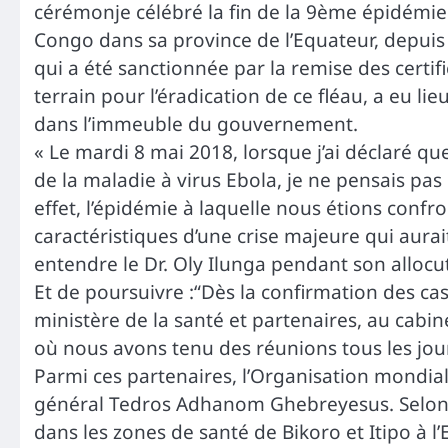
cérémonje célébré la fin de la 9ème épidémie d
Congo dans sa province de l’Equateur, depuis
qui a été sanctionnée par la remise des certif
terrain pour l’éradication de ce fléau, a eu li
dans l’immeuble du gouvernement.
« Le mardi 8 mai 2018, lorsque j’ai déclaré q
de la maladie à virus Ebola, je ne pensais p
effet, l’épidémie à laquelle nous étions confr
caractéristiques d’une crise majeure qui aurai
entendre le Dr. Oly Ilunga pendant son allocu
Et de poursuivre :“Dès la confirmation des c
ministère de la santé et partenaires, au cab
où nous avons tenu des réunions tous les jou
Parmi ces partenaires, l’Organisation mondia
général Tedros Adhanom Ghebreyesus. Selon s
dans les zones de santé de Bikoro et Itipo à l