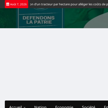
Skip
lars la location d’un tracteur par hectare pour alléger les coûts de producti
Août 7, 2026
to
content
Accueil
Nation
Economie
Société
E