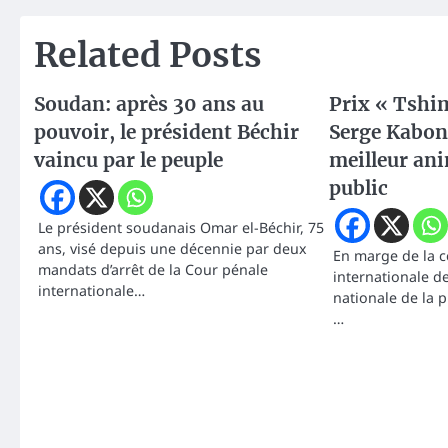
l’article
Related Posts
Soudan: après 30 ans au
Prix « Tshi
pouvoir, le président Béchir
Serge Kabon
vaincu par le peuple
meilleur an
public
Le président soudanais Omar el-Béchir, 75
ans, visé depuis une décennie par deux
En marge de la c
mandats d’arrêt de la Cour pénale
internationale de
internationale…
nationale de la 
…