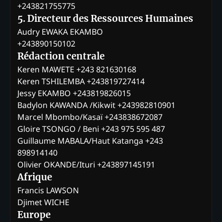
+243821755775
5. Directeur des Ressources Humaines
Audry EWAKA EKAMBO
+243890150102
Rédaction centrale
Keren MAWETE +243 821630168
Keren TSHILEMBA +243819727414
Jessy EKAMBO +243819826015
Badylon KAWANDA /Kikwit +243982810901
Marcel Mbombo/Kasaï +243838672087
Gloire TSONGO / Beni +243 975 595 487
Guillaume MABALA/Haut Katanga +243
898914140
Olivier OKANDE/Ituri +243897145191
Afrique
Francis LAWSON
Djimet WICHE
Europe