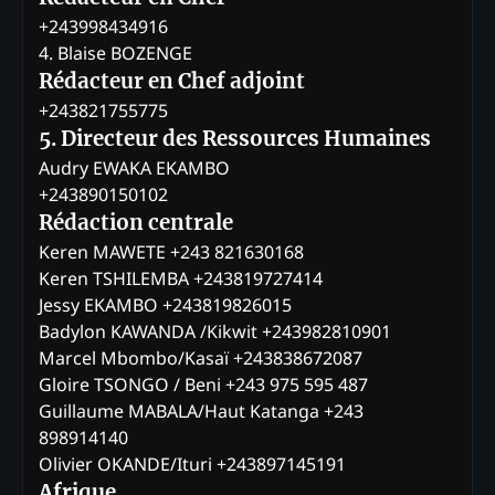
+243998434916
4. Blaise BOZENGE
Rédacteur en Chef adjoint
+243821755775
5. Directeur des Ressources Humaines
Audry EWAKA EKAMBO
+243890150102
Rédaction centrale
Keren MAWETE +243 821630168
Keren TSHILEMBA +243819727414
Jessy EKAMBO +243819826015
Badylon KAWANDA /Kikwit +243982810901
Marcel Mbombo/Kasaï +243838672087
Gloire TSONGO / Beni +243 975 595 487
Guillaume MABALA/Haut Katanga +243
898914140
Olivier OKANDE/Ituri +243897145191
Afrique