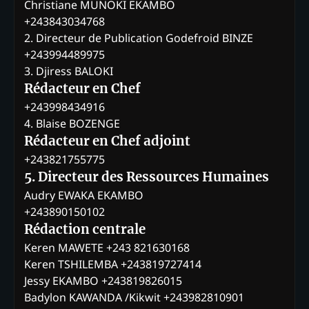
Christiane MUNOKI EKAMBO
+243843034768
2. Directeur de Publication Godefroid BINZE
+243994489975
3. Djiress BALOKI
Rédacteur en Chef
+243998434916
4. Blaise BOZENGE
Rédacteur en Chef adjoint
+243821755775
5. Directeur des Ressources Humaines
Audry EWAKA EKAMBO
+243890150102
Rédaction centrale
Keren MAWETE +243 821630168
Keren TSHILEMBA +243819727414
Jessy EKAMBO +243819826015
Badylon KAWANDA /Kikwit +243982810901