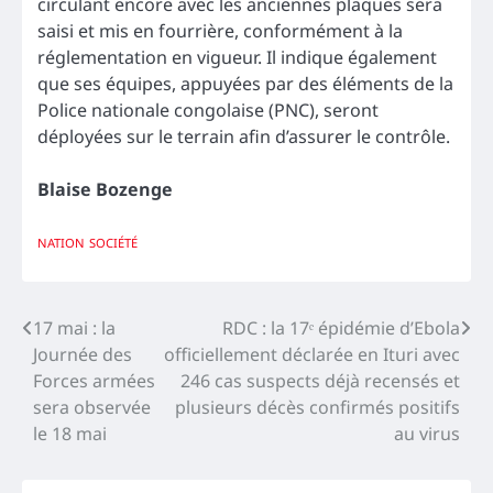
circulant encore avec les anciennes plaques sera
saisi et mis en fourrière, conformément à la
réglementation en vigueur. Il indique également
que ses équipes, appuyées par des éléments de la
Police nationale congolaise (PNC), seront
déployées sur le terrain afin d’assurer le contrôle.
Blaise Bozenge
NATION
SOCIÉTÉ
Navigation
17 mai : la
RDC : la 17ᵉ épidémie d’Ebola
Journée des
officiellement déclarée en Ituri avec
de
Forces armées
246 cas suspects déjà recensés et
l’article
sera observée
plusieurs décès confirmés positifs
le 18 mai
au virus