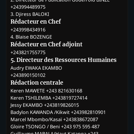
+243994489975
3. Djiress BALOKI
Rédacteur en Chef
+243998434916
4. Blaise BOZENGE
Rédacteur en Chef adjoint
+243821755775
5. Directeur des Ressources Humaines
Audry EWAKA EKAMBO
+243890150102
Rédaction centrale
Keren MAWETE +243 821630168
Keren TSHILEMBA +243819727414
Jessy EKAMBO +243819826015
Badylon KAWANDA /Kikwit +243982810901
Marcel Mbombo/Kasaï +243838672087
Gloire TSONGO / Beni +243 975 595 487
Guillaume MABALA/Haut Katanga +243