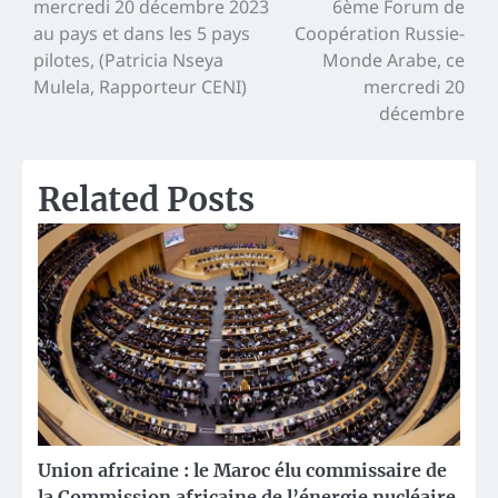
mercredi 20 décembre 2023
6ème Forum de
de
au pays et dans les 5 pays
Coopération Russie-
l’article
pilotes, (Patricia Nseya
Monde Arabe, ce
Mulela, Rapporteur CENI)
mercredi 20
décembre
Related Posts
Union africaine : le Maroc élu commissaire de
la Commission africaine de l’énergie nucléaire