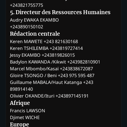
+243821755775
5. Directeur des Ressources Humaines
Audry EWAKA EKAMBO
+243890150102
Rédaction centrale
Keren MAWETE +243 821630168
Keren TSHILEMBA +243819727414
Jessy EKAMBO +243819826015
Badylon KAWANDA /Kikwit +243982810901
Marcel Mbombo/Kasaï +243838672087
Gloire TSONGO / Beni +243 975 595 487
Guillaume MABALA/Haut Katanga +243
898914140
Olivier OKANDE/Ituri +243897145191
Afrique
Francis LAWSON
Djimet WICHE
Europe