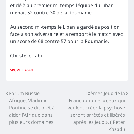
et déjà au premier mi-temps l’équipe du Liban
menait 52 contre 30 de la Roumanie.
Au second mi-temps le Liban a gardé sa position
face à son adversaire et a remporté le match avec
un score de 68 contre 57 pour la Roumanie.
Christelle Labu
SPORT
URGENT
Navigation
Forum Russie-
IXèmes Jeux de la
Afrique: Vladimir
Francophonie: « ceux qui
de
Poutine se dit prêt à
veulent créer la psychose
l’article
aider l’Afrique dans
seront arrêtés et libérés
plusieurs domaines
après les Jeux », ( Peter
Kazadi)