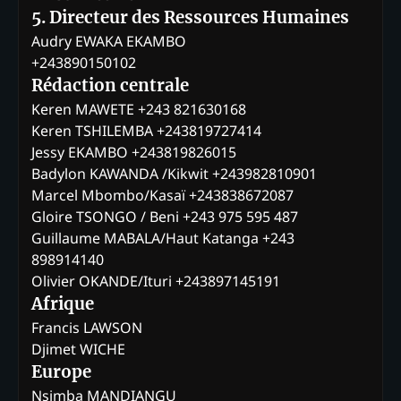
5. Directeur des Ressources Humaines
Audry EWAKA EKAMBO
+243890150102
Rédaction centrale
Keren MAWETE +243 821630168
Keren TSHILEMBA +243819727414
Jessy EKAMBO +243819826015
Badylon KAWANDA /Kikwit +243982810901
Marcel Mbombo/Kasaï +243838672087
Gloire TSONGO / Beni +243 975 595 487
Guillaume MABALA/Haut Katanga +243
898914140
Olivier OKANDE/Ituri +243897145191
Afrique
Francis LAWSON
Djimet WICHE
Europe
Nsimba MANDIANGU