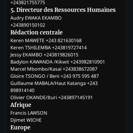
+243821755775
5. Directeur des Ressources Humaines
Audry EWAKA EKAMBO
+243890150102
Rédaction centrale
Keren MAWETE +243 821630168
Keren TSHILEMBA +243819727414
Jessy EKAMBO +243819826015
Badylon KAWANDA /Kikwit +243982810901
Marcel Mbombo/Kasaï +243838672087
Gloire TSONGO / Beni +243 975 595 487
Guillaume MABALA/Haut Katanga +243
898914140
Olivier OKANDE/Ituri +243897145191
Afrique
Francis LAWSON
Djimet WICHE
Europe