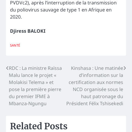
PVDVc2), après l’interruption de la transmission
du poliovirus sauvage de type 1 en Afrique en
2020.
Djiress BALOKI
SANTÉ
Navigation
RDC : La ministre Raïssa
Kinshasa : Une matinée
Malu lance le projet «
d’information sur la
de
Molakisi Telema » et
certification aux normes
l’article
pose la première pierre
NCD organisée sous le
du premier IFME à
haut patronage du
Mbanza-Ngungu
Président Félix Tshisekedi
Related Posts