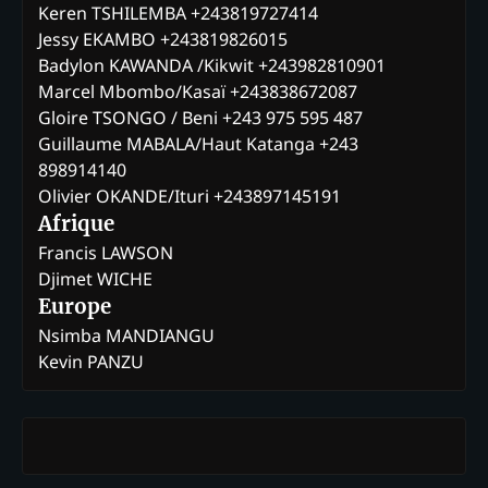
Keren TSHILEMBA +243819727414
Jessy EKAMBO +243819826015
Badylon KAWANDA /Kikwit +243982810901
Marcel Mbombo/Kasaï +243838672087
Gloire TSONGO / Beni +243 975 595 487
Guillaume MABALA/Haut Katanga +243
898914140
Olivier OKANDE/Ituri +243897145191
Afrique
Francis LAWSON
Djimet WICHE
Europe
Nsimba MANDIANGU
Kevin PANZU