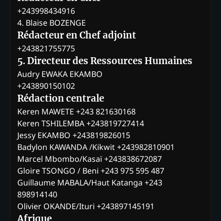
+243998434916
4. Blaise BOZENGE
Rédacteur en Chef adjoint
+243821755775
5. Directeur des Ressources Humaines
Audry EWAKA EKAMBO
+243890150102
Rédaction centrale
Keren MAWETE +243 821630168
Keren TSHILEMBA +243819727414
Jessy EKAMBO +243819826015
Badylon KAWANDA /Kikwit +243982810901
Marcel Mbombo/Kasaï +243838672087
Gloire TSONGO / Beni +243 975 595 487
Guillaume MABALA/Haut Katanga +243
898914140
Olivier OKANDE/Ituri +243897145191
Afrique