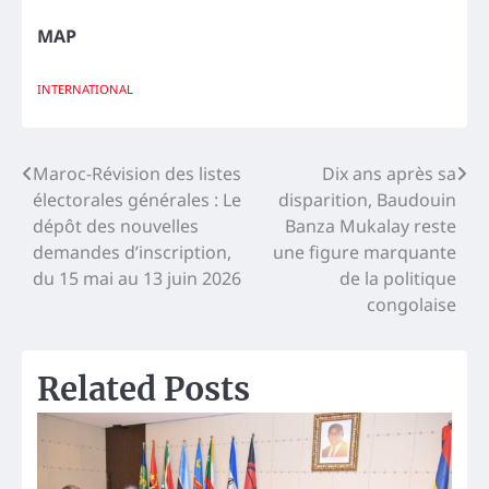
MAP
INTERNATIONAL
Navigation
Maroc-Révision des listes
Dix ans après sa
électorales générales : Le
disparition, Baudouin
de
dépôt des nouvelles
Banza Mukalay reste
l’article
demandes d’inscription,
une figure marquante
du 15 mai au 13 juin 2026
de la politique
congolaise
Related Posts