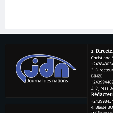
1. Direct
Christian
+24384303
2. Directeu
BINZE
+24399448
3. Djiress 
Rédacteu
+24399843
4. Blaise 