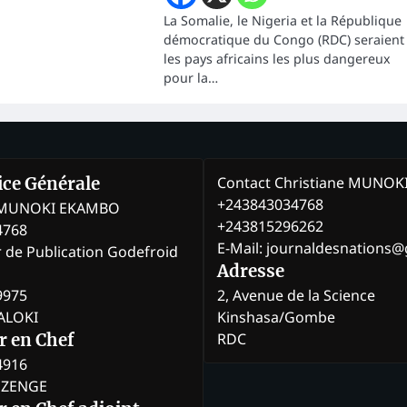
La Somalie, le Nigeria et la République
démocratique du Congo (RDC) seraient
les pays africains les plus dangereux
pour la…
Contact Christiane MUNO
rice Générale
+243843034768
e MUNOKI EKAMBO
+243815296262
4768
E-Mail: journaldesnations
r de Publication Godefroid
Adresse
9975
2, Avenue de la Science
BALOKI
Kinshasa/Gombe
RDC
r en Chef
4916
BOZENGE