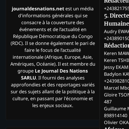
Rédacteur
+24382175
journaldesnations.net
est un média
d'informations générales qui se
5. Direct
consacre à la couverture des
Humaine
événements et de l’actualité en
Audry EWA
République Démocratique du Congo
+24389015
(RDC). Il se donne également le pari de
Rédactio
faire le focus de l’actualité
Keren MAW
internationale (Afrique, Europe, Asie,
Keren TSH
Amériques, Océanie). Il est membre du
Jessy EKA
groupe
Le Journal Des Nations
Badylon KA
SARLU
. Il fourni des analyses
+24398281
approfondies et des reportages variés
Marcel Mb
sur des sujets allant de la politique à la
Gloire TSO
culture, en passant par l'économie et
487
les enjeux sociaux.
Guillaume 
898914140
Olivier OK