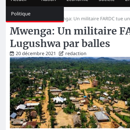
Politique
Home
Société
Mwenga: Un militaire FARDC tue u
Mwenga: Un militaire 
Lugushwa par balles
20 décembre 2021
redaction