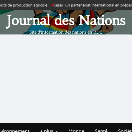
e production agricole
Kasaï : un partenariat international en préparation
Journal des Nations
Site d'information des nations en RDC
nvironnement
+ plus
Monde
Santé
Socié