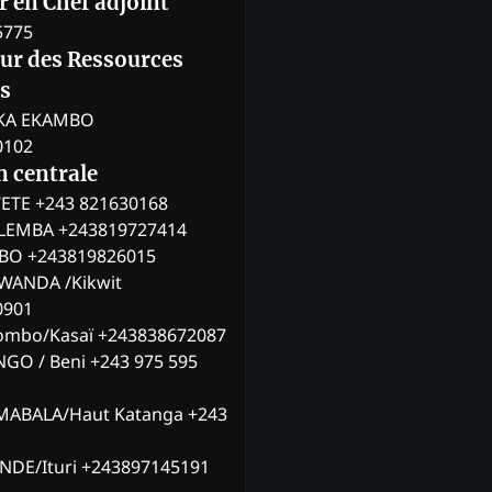
 en Chef adjoint
5775
eur des Ressources
s
KA EKAMBO
0102
n centrale
ETE +243 821630168
ILEMBA +243819727414
MBO +243819826015
WANDA /Kikwit
0901
ombo/Kasaï +243838672087
NGO / Beni +243 975 595
MABALA/Haut Katanga +243
ANDE/Ituri +243897145191