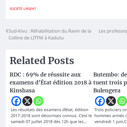
SOCIÉTÉ
URGENT
Navigation
Sud-Kivu : Réhabilitation du Ravin de la
Les professio
Colline de LITFM à Kadutu
de
l’article
Related Posts
RDC : 69% de réussite aux
Butembo: d
examens d’État édition 2018 à
tuent trois p
Kinshasa
Bulengera
Les résultats des examens d’état, édition
Trois policiers o
2017-2018 sont désormais connus. C’est le
hommes armés dan
samedi 07 juillet 2018 dès 12h que les…
vendredi 1 juin.C