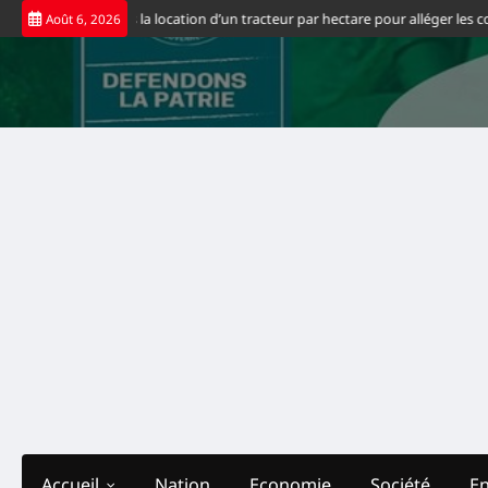
Skip
e à 65 dollars la location d’un tracteur par hectare pour alléger les coûts d
Août 6, 2026
to
content
Accueil
Nation
Economie
Société
E