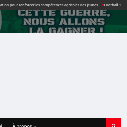
 pour renforcer les compétences agricoles des jeunes
Football : Chancel M
té
À propos