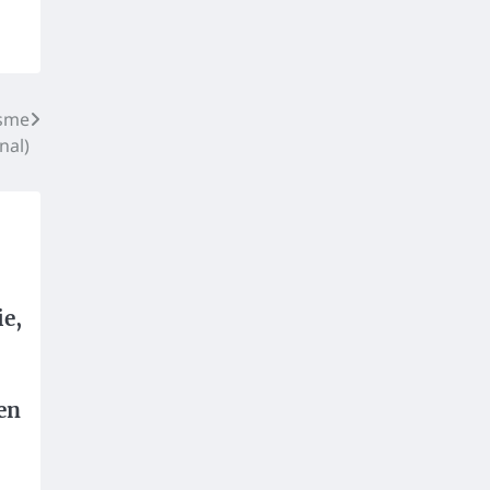
isme
nal)
e,
en