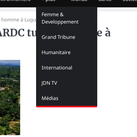
Femme &
n homme à Lugushwa par balles
Developpement
FARDC tue un homme à
Grand Tribune
Humanitaire
International
JDN TV
Médias