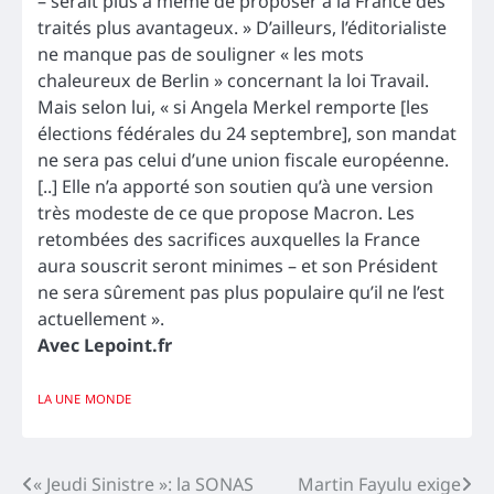
– serait plus à même de proposer à la France des
traités plus avantageux. » D’ailleurs, l’éditorialiste
ne manque pas de souligner « les mots
chaleureux de Berlin » concernant la loi Travail.
Mais selon lui, « si Angela Merkel remporte [les
élections fédérales du 24 septembre], son mandat
ne sera pas celui d’une union fiscale européenne.
[..] Elle n’a apporté son soutien qu’à une version
très modeste de ce que propose Macron. Les
retombées des sacrifices auxquelles la France
aura souscrit seront minimes – et son Président
ne sera sûrement pas plus populaire qu’il ne l’est
actuellement ».
Avec Lepoint.fr
LA UNE
MONDE
Navigation
« Jeudi Sinistre »: la SONAS
Martin Fayulu exige