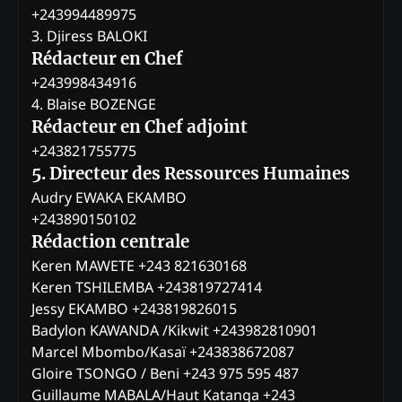
+243994489975
3. Djiress BALOKI
Rédacteur en Chef
+243998434916
4. Blaise BOZENGE
Rédacteur en Chef adjoint
+243821755775
5. Directeur des Ressources Humaines
Audry EWAKA EKAMBO
+243890150102
Rédaction centrale
Keren MAWETE +243 821630168
Keren TSHILEMBA +243819727414
Jessy EKAMBO +243819826015
Badylon KAWANDA /Kikwit +243982810901
Marcel Mbombo/Kasaï +243838672087
Gloire TSONGO / Beni +243 975 595 487
Guillaume MABALA/Haut Katanga +243