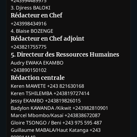
+243994489975
3. Djiress BALOKI
Rédacteur en Chef
+243998434916
4. Blaise BOZENGE
Rédacteur en Chef adjoint
+243821755775
5. Directeur des Ressources Humaines
Audry EWAKA EKAMBO
+243890150102
Rédaction centrale
Keren MAWETE +243 821630168
Keren TSHILEMBA +243819727414
Jessy EKAMBO +243819826015
Badylon KAWANDA /Kikwit +243982810901
Marcel Mbombo/Kasaï +243838672087
Gloire TSONGO / Beni +243 975 595 487
Guillaume MABALA/Haut Katanga +243