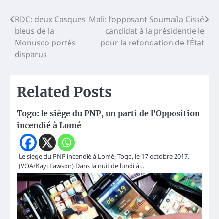
Navigation
RDC: deux Casques
Mali: l’opposant Soumaïla Cissé
bleus de la
candidat à la présidentielle
de
Monusco portés
pour la refondation de l’État
l’article
disparus
Related Posts
Togo: le siège du PNP, un parti de l’Opposition
incendié à Lomé
Le siège du PNP incendié à Lomé, Togo, le 17 octobre 2017.
(VOA/Kayi Lawson) Dans la nuit de lundi à…